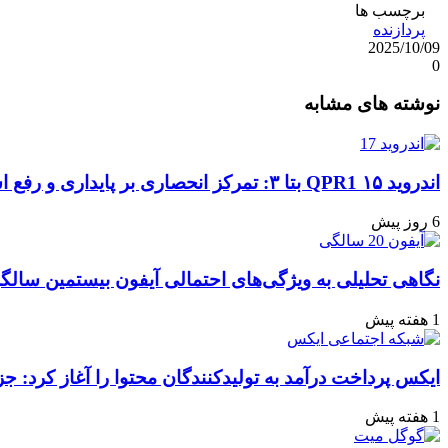
برچسب ها
پردازنده
2025/10/09
0
واتس
ایکس
تلگرام
اشتراک
لینکداین
نوشته های مشابه
آپ
گذاری
با
ایمیل
اندروید ۱۵ QPR1 بتا ۳: تمرکز انحصاری بر پایداری و رفع اشکالات
6 روز پیش
نگاهی تحلیلی به ویژگی‌های احتمالی آیفون بیستمین سالگ
1 هفته پیش
ایکس پرداخت درآمد به تولیدکنندگان محتوا را آغاز کرد: جز
1 هفته پیش