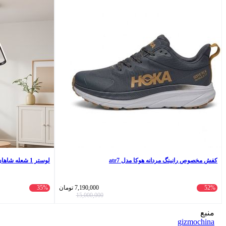
کفش مخصوص رانینگ مردانه هوکا مدل atr7
لوستر 1 شعله شاهان تک مدل tudeli/treangel
52%
7,190,000
تومان
35%
15,000,000
منبع
gizmochina