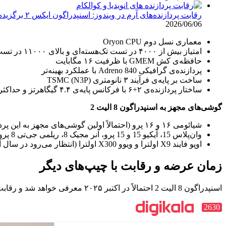
رقابت پردازنده‌های آرم در ویندوز: اسنپدراگون ایکس ۲ برگزیده کوالکام در برابر آرتی‌ایکس اسپارک انویدیا
2026/06/06
معماری نسل دوم Oryon CPU
امتیاز بیش از ۴۰۰۰ در تست تک‌هسته‌ای و بالای ۱۱۰۰۰ در تست چند‌هسته‌ای Geekbench 6
حافظه‌ی کش GMEM با ظرفیت ۱۶ مگابایت
پردازنده‌ی گرافیکی Adreno 840 با عملکرد بهینه‌تر
ساخت بر پایه‌ی فرآیند ۳ نانومتری TSMC (N3P)
ساختار پردازنده‌ی ۲+۶ با فرکانس پایه‌ی ۴.۴ گیگاهرتز و حداکثر سرعت ۵ گیگاهرتز
گوشی‌های مجهز به
اسنپدراگون 8 الیت 2
شیائومی ۱۶ و ۱۶ پرو (احتمالاً اولین گوشی‌های مجهز به این پردازنده)
وان‌پلاس 15، آیکیو 15 و 15 پرو، آنر مجیک 8، ریلمی جی‌تی 8 پرو، نوبیا رد مجیک 11، ردمی K90
اوپو فایند X9 اولترا و ویوو X300 اولترا (انتظار می‌رود در سال آینده عرضه شوند)
زمان عرضه و رقابت با چیپ‌های دیگر
اسنپدراگون 8 الیت 2 احتمالاً در اکتبر ۲۰۲۵ معرفی خواهد شد و رقابت مستقیمی با پردازنده‌های جدید مدیاتک و چیپ‌های اختصاصی برندهایی مانند شیائومی خواهد داشت.
2630