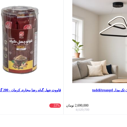
قاووت چهل گیاه رضا بیجاری کرمان - 200 گرم بسته 8 عددی
2,690,000
تومان
22%
4,129,700