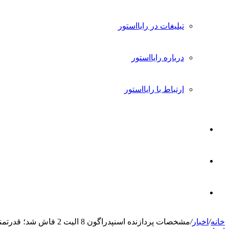
تبلیغات در رایااستور
درباره رایااستور
ارتباط با رایااستور
ورود
تغییر
پوسته
جستجو
خانه
/
اخبار
/
مشخصات پردازنده اسنپدراگون 8 الیت 2 فاش شد؛ قدرتمند و بهبودیافته
برای