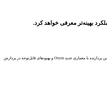
را در رویداد Snapdragon Summit 2025 بین ۲۳ تا ۲۶ سپتامبر معرفی کند. طبق اطلاعات فاش‌شده، این پردازنده با معماری جدید Oryon و بهبودهای قابل‌توجه در پردازش