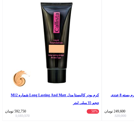
کرم پودر کالیستا مدل Long Lasting And Matt شماره M12
حجم 35 میلی لیتر
249,600
تومان
50%
592,750
تومان
1,185,570
320,000