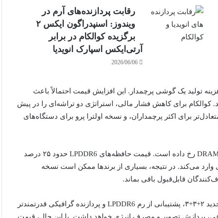
رقابت پردازنده‌های آرم در
ویندوز: اسنپدراگون ایکس ۲
برگزیده کوالکام در برابر
آرتی‌ایکس اسپارک انویدیا
2026/06/06
ی تقریباً یک‌سوم هزینه تولید یک گوشی پرچمدار. این افزایش قیمت احتمالاً باعث
. کوالکام برای کاهش فشار مالی، استراتژی دو تراشه‌ای را در پیش
ستاندارد اسنپدراگون 8 الیت نسل 6 با قیمت متعادل‌تر برای اکثر پرچمداران، و نسخه اولترا پرو برای دستگاه‌های
افزایش قیمت تراشه‌های کوالکام همزمان با بحران جهانی حافظه DRAM رخ داده است. قیمت حافظه‌های LPDDR6 حدود ۲۵ درصد
وارد می‌کند. در نتیجه، بسیاری از برندها ممکن است نسخه
‌کنندگان قابل‌قبول باقی بماند.
از نظر فنی، اسنپدراگون 8 اولترا پرو قرار است از پیکربندی CPU جدید ۲+۳+۳، پشتیبانی از رم LPDDR6 و پردازنده گرافیکی قدرتمندتر
ی، پردازش تصویر و مصرف انرژی خواهد داشت. با این حال، قیمت