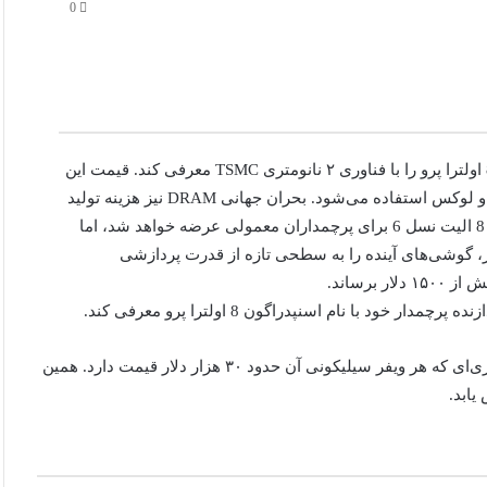
0
گزارش‌ها نشان دادند کوالکام قصد دارد تراشه اسنپدراگون 8 اولترا پرو را با فناوری ۲ نانومتری TSMC معرفی کند. قیمت این
تراشه بیش از ۳۰۰ دلار خواهد بود و تنها در گوشی‌های اولترا و لوکس استفاده می‌شود. بحران جهانی DRAM نیز هزینه تولید
گوشی‌ها را افزایش داده است. نسخه استاندارد اسنپدراگون 8 الیت نسل 6 برای پرچمداران معمولی عرضه خواهد شد، اما
با پشتیبانی از رم LPDDR6 و GPU قدرتمندتر، گوشی‌های آینده را به سطحی تازه از قدرت پردازشی
 خود با نام اسنپدراگون 8 اولترا پرو معرفی کند.
این تراشه قرار است با فناوری ۲ نانومتری TSMC تولید شود؛ فناوری‌ای که هر ویفر سیلیکونی آن حدود ۳۰ هزار دلار قیمت دارد. همین
یابد.