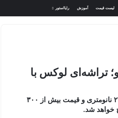
لیست قیمت
آموزش
رایااستور
اولترا پرو؛ تراشه‌ای لوکس با
اسنپدراگون 8 اولترا پرو با فناوری ۲ نانومتری و قیمت بیش از ۳۰۰
خ خواهد شد.