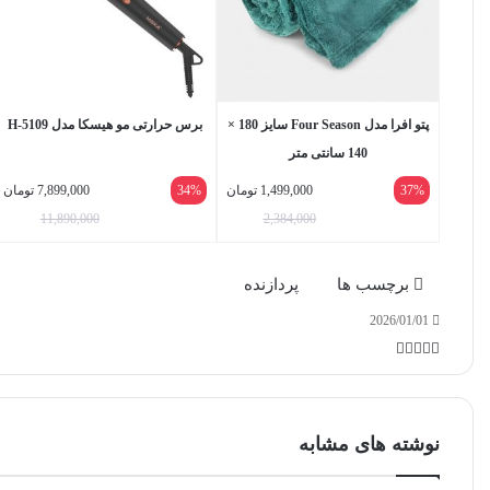
پتو افرا مدل Four Season سایز 180 ×
برس حرارتی مو هیسکا مدل H-5109
140 سانتی متر
37%
1,499,000
تومان
34%
7,899,000
تومان
11,890,000
2,384,000
برچسب ها
پردازنده
2026/01/01
واتس
ایکس
تلگرام
اشتراک
لینکداین
آپ
گذاری
با
ایمیل
نوشته های مشابه