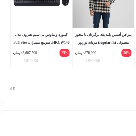
پیراهن آستین بلند یقه برگردان با تنخور
کیبورد و ماوس بی سیم هترون مدل
معمولی (regular fit) مردانه توریور
HKCW140، سوییچ ممبران، Full-Size
مدل 8010200001
56%
878,000
تومان
25%
3,607,500
تومان
4,810,000
1,990,000
0