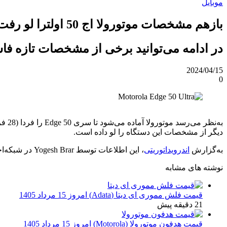
موبایل
بازهم مشخصات موتورولا اج 50 اولترا لو رفت!!
در ادامه می‌توانید برخی از مشخصات تازه فاش‌شده از موتورولا 
2024/04/15
0
دیگر از مشخصات این دستگاه را لو داده است.
به‌گزارش
اندرویداتوریتی
، این اطلاعات توسط Yogesh Brar در شبکه‌اجتماعی X منتشر شده‌اند و مشخصاتی از موتورولا اج 50 اولترا را فاش کرده که تاکنون گفته نشده‌اند.
نوشته های مشابه
قیمت فلش مموری ای دیتا (Adata) امروز 15 مرداد 1405
21 دقیقه پیش
قیمت هدفون موتورولا (Motorola) امروز 15 مرداد 1405