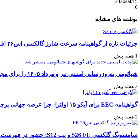
2024/04/15
0
واتس
ایکس
تلگرام
اشتراک
لینکداین
نوشته های مشابه
آپ
گذاری
با
ایمیل
جزئیات تازه از گواهینامه سرعت شارژ گالکسی اس۲۶ اف‌ای: تحلیل‌ها و انتظارات
1 هفته پیش
شیائومی به‌روزرسانی امنیتی تیر و مرداد ۱۴۰۵ را برای مجموعه‌ای از دستگاه‌ها منتشر کرد: تعهد به امنیت سایبری
2 هفته پیش
گواهینامه EEC برای آیکو ۱۵ اولترا: چرا عرضه جهانی پرچمدار جدید قطعی به نظر می‌رسد؟
2 هفته پیش
سامسونگ گلکسی S26 FE و تب S12: حضور در فهرست‌های آنلاین گوگل و پیش‌بینی عرضه در پاییز ۱۴۰۵