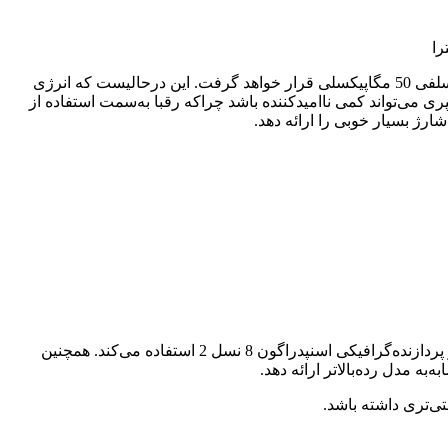
طبق تصویر بالا، موتورولا اج 50 اولترا به یک نمایشگر 6.7 اینچی اولد با وضوح 1.5K و نرخ فرش 144 هرتز مجهز می‌شود که بالای آن دوربین سلفی 50 مگاپیکسلی قرار خواهد گرفت. این درحالیست که انرژی
میلی‌آمپری تأمین خواهد کرد که از شارژ سیمی 125 وات و شارژ بی‌سیم 50 وات پشتیبانی می‌کند. باتری 4500 میلی‌آمپری می‌تواند کمی ناامیدکننده باشد چراکه رقبا به‌سمت استفاده از
درخصوص پردازنده اسنپدراگون 8s نسل 3 باید بگوییم، این مدل یک پله پایین‌تر از اسنپدراگون 8 نسل 3 قرار دارد، فاقد ضبط 8K می‌باشد و از پردازنده‌گرافیکی اسنپدراگون 8 نسل 2 استفاده می‌کند. همچنین