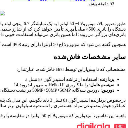
53 دقیقه پیش
باتری‌های بزرگتر می‌روند؛ اما همین باتری می‌تواند استقامت خوبی داشته باشد و با وجود پشتیبانی از شا
همچنین گفته می‌شود که موتورولا اج 50 اولترا دارای رتبه IP68 است که مطابق با گواهی Edge 50 Pro تازه معرفی‌شده، می‌باشد.
سایر مشخصات فاش‌شده
مشخصاتی که تا پیش‌ازاین توسط Brar فاش‌شده، عبارتنداز:
پردازنده
: استفاده از تراشه اسنپدراگون 8s نسل 3
سیستم‌عامل
: رابط‌کاربری Hello UI مبتنی‌بر اندروید 14
دوربین
: دوربین سه‌گانه 50MP+50MP+50MP در پشت دستگاه.
عملکرد هوش‌مصنوعی مولد آهسته‌تری را نسبت‌به سیلیکون برتر سال 2024 ارائه می‌دهد. بااین‌حال، این پردازنده می‌تواند عملکرد بسیار مشابه‌به مدل رده‌بالاتر ارائه 
باهمه این تفاسیر، امیدواریم که موتورولا اج 50 اولترا در مقایسه با رقبای احتمالی خود مانند سری گلکسی S24 و گوگل پیکسل 8، قیمت رقابتی‌تری داشته باشد.
1905