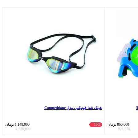
عینک شنا فونیکس مدل Competitione
866,000
تومان
15%
1,148,000
تومان
1,350,000
921,270