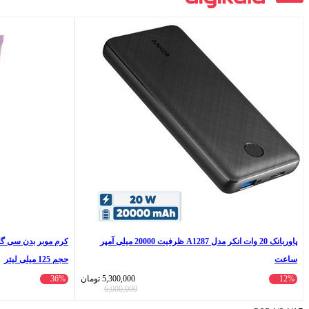
پاوربانک 20 وات انکر مدل A1287 ظرفیت 20000 میلی آمپر
ساعت
حجم 125 میلی لیتر
12%
5,300,000
تومان
36%
6,000,000