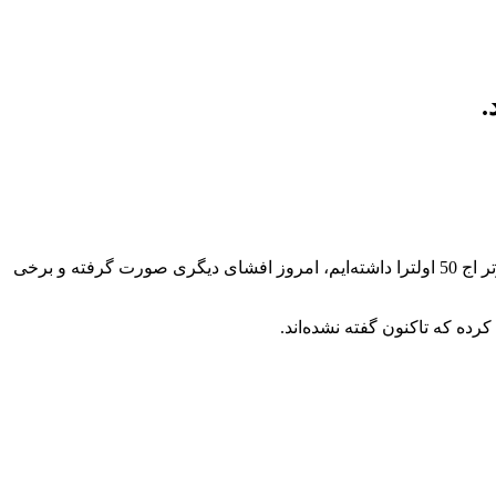
به‌نظر می‌رسد موتورولا آماده می‌شود تا سری Edge 50 را فردا (28 فروردین) عرضه کند. درحالیکه قبلاً افشاهایی درباره این سری و مدل برتر اج 50 اولترا داشته‌ایم، امروز افشای دیگری صورت گرفته و برخی