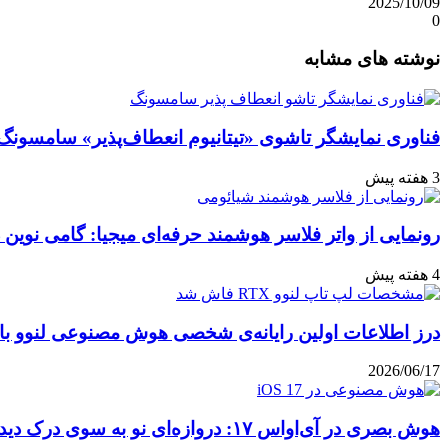
2025/10/09
0
واتس
ایکس
تلگرام
اشتراک
لینکداین
نوشته های مشابه
آپ
گذاری
با
ایمیل
فناوری نمایشگر تاشوی «تیتانیوم انعطاف‌پذیر» سامسونگ
3 هفته پیش
رونمایی از واتر فلاسر هوشمند حرفه‌ای میجیا: گامی نوین 
4 هفته پیش
درز اطلاعات اولین رایانه‌ی شخصی هوش مصنوعی لنوو با پ
2026/06/17
هوش بصری در آی‌او‌اس ۱۷: دروازه‌ای نو به سوی درک دیداری