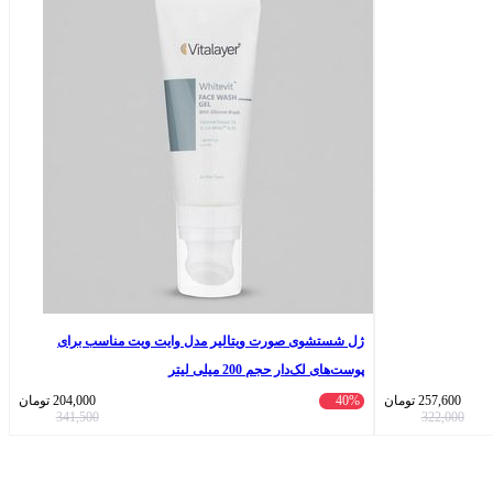
ژل شستشوی صورت ویتالیر مدل وایت ویت مناسب برای
پوست‌های لک‌دار حجم 200 میلی لیتر
257,600
تومان
40%
204,000
تومان
341,500
322,000