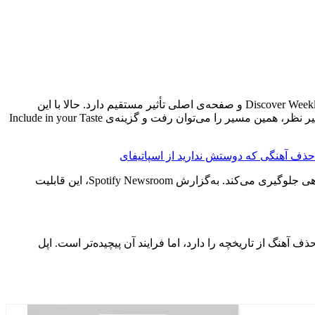
Taste Profile در اسپاتیفای، مدل تحلیلی‌ای است که براساس رفتار شنیداری کاربر ساخته می‌شود و روی بخش‌هایی مثل Discover Weekly، Blend، Wrapped و صفحه‌ی اصلی تأثیر مستقیم دارد. حالا با این
قابلیت جدید، کاربران می‌توانند از طریق منوی سه‌نقطه کنار هر آهنگ، گزینه‌ی Exclude from your Taste Profile را انتخاب کنند. در صورت تغییر نظر، همین مسیر را می‌توان رفت و گزینه‌ی Include in your Taste
نکته‌ی مهم اینجاست که حذف آهنگ از Taste Profile، سابقه‌ی شنیدن آن را پاک نمی‌کند، بلکه فقط از تأثیرگذاری آن بر الگوریتم‌های پیشنهاددهی جلوگیری می‌کند. به‌گزارش Spotify Newsroom، این قابلیت
 موزیک نیز قابلیت حذف آهنگ از تاریخچه را دارد، اما فرایند آن پیچیده‌تر است. اپل