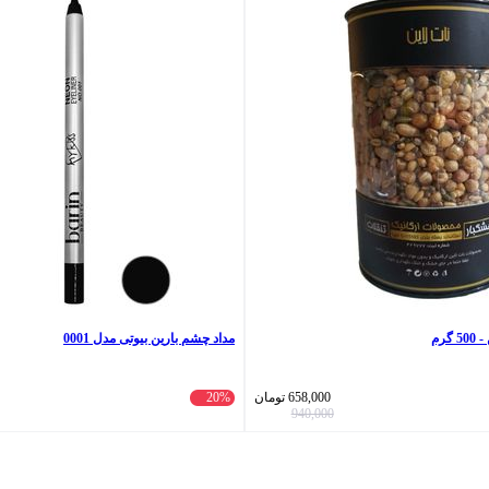
گرم
مداد چشم بارین بیوتی مدل 0001
658,000
تومان
20%
940,000