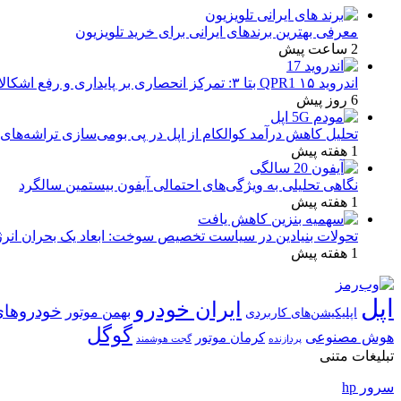
معرفی بهترین برندهای ایرانی برای خرید تلویزیون
2 ساعت پیش
اندروید ۱۵ QPR1 بتا ۳: تمرکز انحصاری بر پایداری و رفع اشکالات
6 روز پیش
تحلیل کاهش درآمد کوالکام از اپل در پی بومی‌سازی تراشه‌های 
1 هفته پیش
نگاهی تحلیلی به ویژگی‌های احتمالی آیفون بیستمین سالگرد
1 هفته پیش
تحولات بنیادین در سیاست تخصیص سوخت: ابعاد یک بحران انرژ
1 هفته پیش
اپل
ایران خودرو
خودروهای
بهمن موتور
اپلیکیشن‌های کاربردی
گوگل
هوش مصنوعی
کرمان موتور
پردازنده
گجت هوشمند
تبلیغات متنی
سرور hp