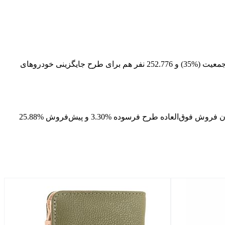
از بین همه مشتریانی که ثبت‌سفارش کرده‌اند، 1.661.444 نفر برای طرح عادی (%54.4)، 1.069.54 نفر برای طرح حمایت از خانواده و جوانی جمعیت (%35) و 252.776 نفر هم برای طرح جایگزینی خودروهای
براساس جدول زیر، متقاضیانی که برای طرح مادران فروش فوق‌العاده شرکت کرده‌اند %1.95 و پیش‌فروش %15.30 شانس دارند. متقاضیان فروش فوق‌العاده طرح فرسوده %3.30 و پیش‌فروش %25.88