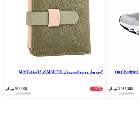
کیف پول چرم رادیس مدل MARTIN کد 212-M.MC-14
5,017,500
تومان
66%
918,000
تومان
2,700,000
6,690,000