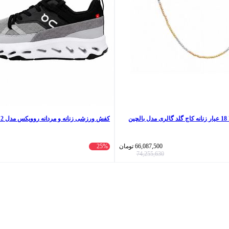
زنجیر گوی ساده طلا 18 عیار زنانه کاج گلد گالری مدل بالچین
کفش ورزشی زنانه و مردانه روویکس مدل On Cloudvista 2
66,087,500
تومان
25%
74,255,630