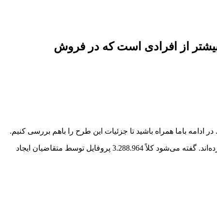
یشتر از افرادی است که در فروش
از بین همه 3 میلیون نفری که در این طرح شرکت کرده‌اند، 2.245.764 نفر برای فروش فوق‌العاده و 807.365 نفر برای پیش‌فروش ثبت‌نام کرده‌اند. گفته می‌شود کلاً 3.288.964 پروفایل توسط متقاضیان ایجاد