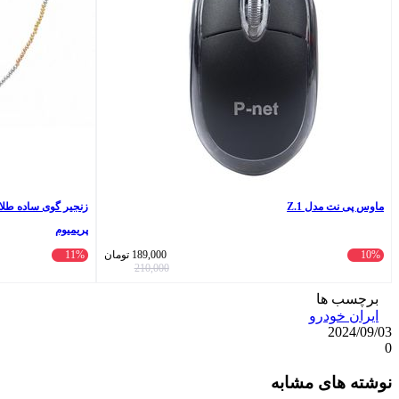
ماوس پی نت مدل Z.1
پریمیوم
10%
189,000
تومان
11%
210,000
برچسب ها
ایران خودرو
2024/09/03
0
واتس
ایکس
تلگرام
اشتراک
لینکداین
نوشته های مشابه
آپ
گذاری
با