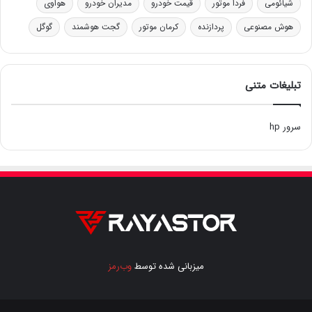
شیائومی
فردا موتور
قیمت خودرو
مدیران خودرو
هواوی
هوش مصنوعی
پردازنده
کرمان موتور
گجت هوشمند
گوگل
تبلیغات متنی
سرور hp
میزبانی شده توسط
وب‌رمز