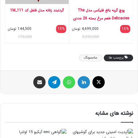
پوچ گربه بالغ فلیکس مدل The
گردنبند زنانه مدل فلفل کد 111_1M
Delicacies طعم مرغ بسته 26 عددی
16%
4,699,000
تومان
15%
144,500
تومان
170,000
5,590,000
برچسب ها
سامسونگ
ایکس
لینکداین
واتس آپ
تلگرام
اشتراک گذاری با ایمیل
نوشته های مشابه