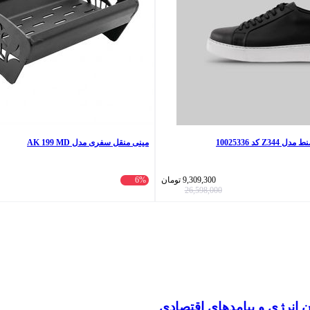
 کد 10025336
مینی منقل سفری مدل AK 199 MD
9,309,300
تومان
6%
26,598,000
انرژی و پیامدهای اقتصادی