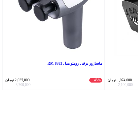
ماساژور برقی رومئو مدل RM-8383
1,974,000
تومان
45%
2,035,000
تومان
3,700,000
2,100,000