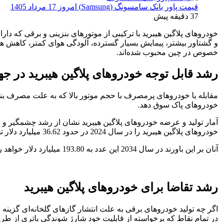
قیمت پاور بانک سامسونگ (Samsung) امروز 17 مرداد 1405
37 دقیقه پیش
خودروهای پلاگین هیبرید با ترکیبی از موتورهای بنزینی و برقی که 
و گشتاور بیشتر، پیمایش بسیار گسترده، آلودگی هوای کمتر، کاهش هزینه
خصوص در چین محبوب شده‌اند.
رشد قابل توجه خودروهای پلاگین هیبرید در جه
مقابله با خودروهای پرمصرف با حجم موتور بالا که به علت مصرف بنزی
خودروهای پاک سوق دهد.
آمار تولید و عرضه خودروهای پلاگین هیبرید نشان از رشد چشمگیر و ا
خودروهای پلاگین هیبرید را در سال 2024 در حدود 36.62 میلیارد دلار تخمین زده‌اند.
آنان بر این باورند در سال 2034 این عدد به 193.80 میلیارد دلار خواهد رشد که نشان‌دهنده رشد سالانه ترکیبی 18.3% از سال 2023 تا 2034 است.
رشد تقاضا برای خودروهای پلاگین هیبرید
اگر چه تولید خودروهای برقی به علت انتشار گازهای گلخانه‌ای گزینه 
در تمام نقاط که برخواسته از قابلیت خود شارژ شوندگی باتری از طر