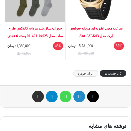
ساعت مچی عقربه ای مردانه سوئیس
جوراب ساق بلند مردانه کانتکس طرح
آرت مدل Ant136BK03
ساده مدل 201401104025 بسته 6 عددی
57%
15,781,000
تومان
45%
1,360,000
تومان
2,473,000
36,700,000
برچسب ها
ایران خودرو
ایکس
لینکداین
واتس آپ
تلگرام
اشتراک گذاری با ایمیل
نوشته های مشابه