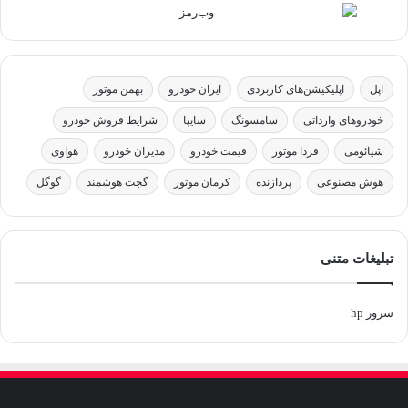
اپل
اپلیکیشن‌های کاربردی
ایران خودرو
بهمن موتور
خودروهای وارداتی
سامسونگ
سایپا
شرایط فروش خودرو
شیائومی
فردا موتور
قیمت خودرو
مدیران خودرو
هواوی
هوش مصنوعی
پردازنده
کرمان موتور
گجت هوشمند
گوگل
تبلیغات متنی
سرور hp