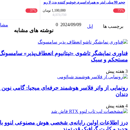
 اسپری خوشبو کننده بدن لا ریو
1,100,000
تومان
37%
499,000
تومان
798,000
4,373,750
2024/09/09
0
واتس
ایکس
تلگرام
اشتراک
لینکداین
مشاهده و ثبت نظر
نوشته های مشابه
آپ
گذاری
با
ایمیل
ی «تیتانیوم انعطاف‌پذیر» سامسونگ: نویدبخش آینده‌ای
سر هوشمند حرفه‌ای میجیا: گامی نوین در بهداشت دهان و
رایانه‌ی شخصی هوش مصنوعی لنوو با پردازنده‌ی نسل
قدرتمند