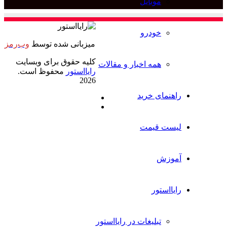
ل
برای
میزبانی شده توسط
وب‌رمز
کلیه حقوق برای وبسایت
خبار و مقالات
رایااستور
محفوظ است.
2026
د
ایکس
خوراک
ت در رایااستور