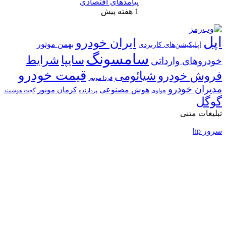
پیامدهای اقتصادی
1 هفته پیش
ایران خودرو
بهمن موتور
ی
امسونگ
شرایط
سایپا
قیمت خودرو
ئومی
فردا موتور
ش مصنوعی
کرمان موتور
پردازنده
گجت هوشمند