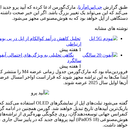
نا
، مارک‌گورمن ادعا کرده که آیپد پرو جدید اپل از تراشه M4 استفاده
ک تغییر بزرگ باشد. اگر این خبر صحت داشته باشد، آیپد پرو اولین
ود که به هوش‌مصنوعی مجهز می‌شود.
تحلیل کاهش درآمد کوالکام از اپل در پی بومی‌سازی تراشه‌های
ارتباطی
1 هفته پیش
نگاهی تحلیلی به ویژگی‌های احتمالی آیفون بیستمین
اواسط
سالگرد
1 هفته پیش
فروردین‌ماه بود که مارک‌گورمن جدول زمانی عرضه M4 را منتشر کرد. درآن لیست قرار بود
ه مجهز شوند که قرار است اواخر امسال عرضه آن‌ها شروع و برخی از
گفته می‌شود تبلت‌های اپل از نمایشگرهای OLED استفاده می‌کنند که اگر اینطور باشد، آن‌ها به
خ تبدیل خواهند شد. گورمن همچنین در ادامه گزارش خود می‌گوید: اپل در
کنفرانس جهانی توسعه‌دهندگان، روی چگونگی بهره‌گیری از تراشه‌های M4 و نرم‌افزار مبتنی‌بر
هوش‌مصنوعی (iPadOS 18) آیپد پروهای جدید که در پاییز سال جاری عرضه می‌شود، تمرکز