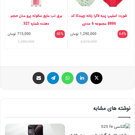
شورت اسلیپ پنبه لاکرا زنانه چیندکا کد
برق لب مایع سالوته پرو مدل حجم
8886 مجموعه 6 عددی
دهنده شماره 327
64%
1,290,000
تومان
45%
715,000
تومان
1,300,000
3,570,000
ایکس
لینکداین
واتس آپ
تلگرام
اشتراک گذاری با ایمیل
نوشته های مشابه