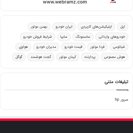
اپل
اپلیکیشن‌های کاربردی
ایران خودرو
بهمن موتور
خودروهای وارداتی
سامسونگ
سایپا
شرایط فروش خودرو
شیائومی
فردا موتور
قیمت خودرو
مدیران خودرو
هواوی
هوش مصنوعی
پردازنده
کرمان موتور
گجت هوشمند
گوگل
تبلیغات متنی
سرور hp