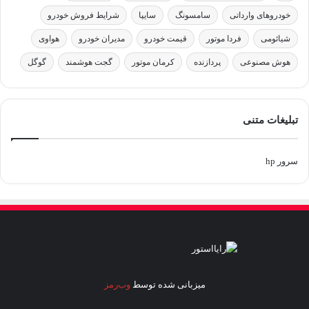
خودروهای وارداتی
سامسونگ
سایپا
شرایط فروش خودرو
شیائومی
فردا موتور
قیمت خودرو
مدیران خودرو
هواوی
هوش مصنوعی
پردازنده
کرمان موتور
گجت هوشمند
گوگل
تبلیغات متنی
سرور hp
میزبانی شده توسط
وب‌رمز