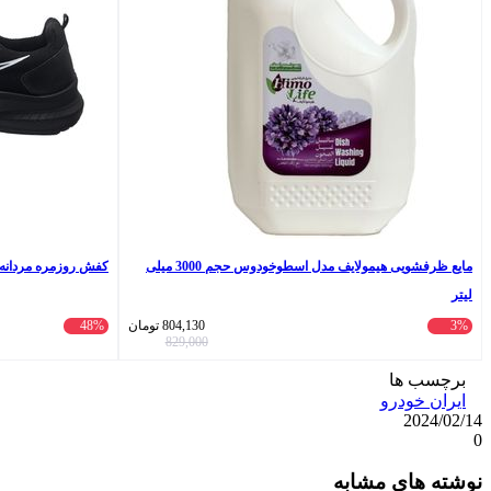
مایع ظرفشویی هیمولایف مدل اسطوخودوس حجم 3000 میلی
کفش روزمره مردانه سیی 1966 مدل نایک راح
لیتر
3%
804,130
تومان
48%
829,000
برچسب ها
ایران خودرو
2024/02/14
0
واتس
ایکس
تلگرام
اشتراک
لینکداین
نوشته های مشابه
آپ
گذاری