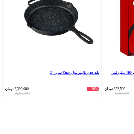
تر
تابه چدن نالینو مدل Enzo سایز 24
822,500
تومان
26%
2,390,000
تومان
3,213,400
1,500,000