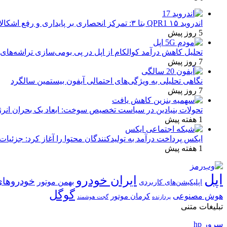
اندروید ۱۵ QPR1 بتا ۳: تمرکز انحصاری بر پایداری و رفع اشکالات
5 روز پیش
تحلیل کاهش درآمد کوالکام از اپل در پی بومی‌سازی تراشه‌های 
7 روز پیش
نگاهی تحلیلی به ویژگی‌های احتمالی آیفون بیستمین سالگرد
7 روز پیش
تحولات بنیادین در سیاست تخصیص سوخت: ابعاد یک بحران انرژ
1 هفته پیش
ایکس پرداخت درآمد به تولیدکنندگان محتوا را آغاز کرد: جزئیات
1 هفته پیش
اپل
ایران خودرو
خودروهای
بهمن موتور
اپلیکیشن‌های کاربردی
گوگل
هوش مصنوعی
کرمان موتور
پردازنده
گجت هوشمند
تبلیغات متنی
سرور hp