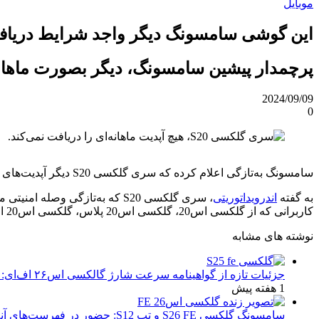
موبایل
این گوشی سامسونگ دیگر واجد شرایط دریافت
پرچمدار پیشین سامسونگ، دیگر بصورت ماهانه
2024/09/09
0
سامسونگ به‌تازگی اعلام کرده که سری گلکسی S20 دیگر آپدیت‌های ماهانه امنیتی را دریافت نخواهند کرد و بجای آن، هر سه‌ماه یکبار آپدیت امنیتی دریافت می‌کنند.
به گفته
اندرویداتوریتی
کاربرانی که از گلکسی اس20، گلکسی اس20 پلاس، گلکسی اس20 اولترا یا گلکسی اس20 FE استفاده می‌کنند، بجای وصله امنیتی ماه آوریل باید منتظر دریافت آپدیت در ماه ژوئن باشند.
نوشته های مشابه
جزئیات تازه از گواهینامه سرعت شارژ گالکسی اس۲۶ اف‌ای: تحلیل‌ها و انتظارات
1 هفته پیش
سامسونگ گلکسی S26 FE و تب S12: حضور در فهرست‌های آنلاین گوگل و پیش‌بینی عرضه در پاییز ۱۴۰۵