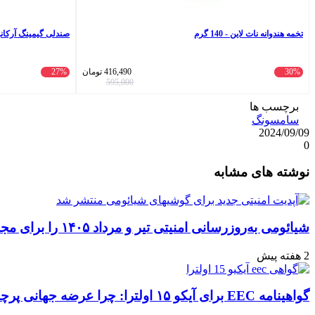
تخمه هندوانه نات لاین - 140 گرم
صندلی گیمینگ آرکانو مدل 3
30%
416,490
تومان
27%
595,000
برچسب ها
سامسونگ
2024/09/09
0
واتس
ایکس
تلگرام
اشتراک
لینکداین
نوشته های مشابه
آپ
گذاری
با
ایمیل
شیائومی به‌روزرسانی امنیتی تیر و مرداد ۱۴۰۵ را برای مجموعه‌ای از دستگاه‌ها منتشر کرد: تعهد به امنیت سایبری
2 هفته پیش
گواهینامه EEC برای آیکو ۱۵ اولترا: چرا عرضه جهانی پرچمدار جدید قطعی به نظر می‌رسد؟