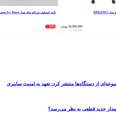
DP625TF
بادی اسپلش مردانه مای مدل Icy Wave حجم 220 میلی لیتر
38,900,000
تومان
30%
53,100,000