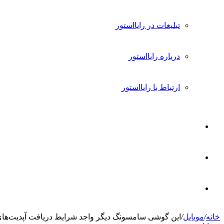
تبلیغات در رایااستور
درباره رایااستور
ارتباط با رایااستور
ورود
تغییر
پوسته
جستجو
خانه
/
موبایل
/
این گوشی سامسونگ دیگر واجد شرایط دریافت آپدیت‌های
برای