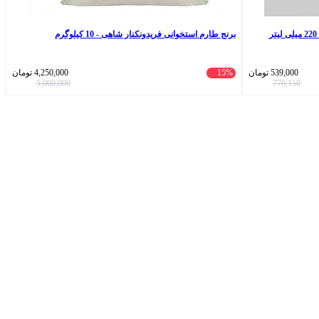
برنج طارم استخوانی فریدونکنار شاهی - 10 کیلوگرم
539,000
تومان
15%
4,250,000
تومان
5,000,000
770,150