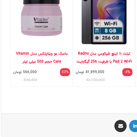
تبلت ۱۱ اینچ شیائومی مدل Redmi
ماسک مو ویتاپلکس مدل Vitamin
Pad 2 Wi-Fi با ظرفیت 256 گیگابایت
Care حجم 500 میلی لیتر
و رم 8 گیگابایت، رزولوشن دوربین
4%
41,899,000
تومان
33%
566,000
تومان
اصلی ۸ مگاپیکسل، پشتیبانی از قلم
844,400
43,700,000
س
لینکداین
اشتراک گذاری با ایمیل