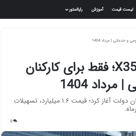
لیست قیمت
آموزش
رایااستور
آغاز فروش رسمی تیگارد X35؛ فقط برای کارکنان
رداد 1404
تیگارد موتور فروش اقساطی X35 را ویژه کارکنان دولت آغاز کرد؛ قیمت ۱.۶ میلیارد، تسهیلات
0