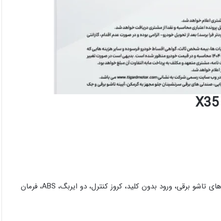
امکانات: سانروف، نمایشگر ۸ اینچی، صندلی برقی راننده، آینه‌های تاشو برقی، ورود بدون کلید، کروز کنترل، دو ایربگ، ABS، فرمان