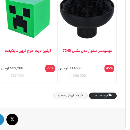
دیسپانسر سشوار مدل مکس 7240
آیکون لایت طرح کریپر ماینکرفت
45%
714,990
تومان
27%
559,200
تومان
767,400
1,300,000
برچسب ها
شرایط فروش خودرو
ایک