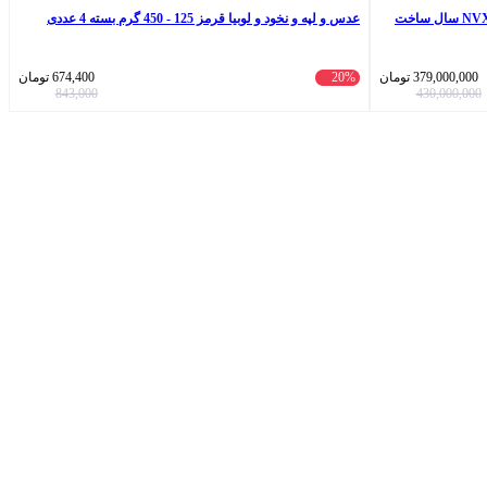
موتورسیکلت کبیرموتور مدل NVXalpha-170CC سال ساخت
عدس و لپه و نخود و لوبیا قرمز 125 - 450 گرم بسته 4 عددی
379,000,000
تومان
20%
674,400
تومان
843,000
430,000,000