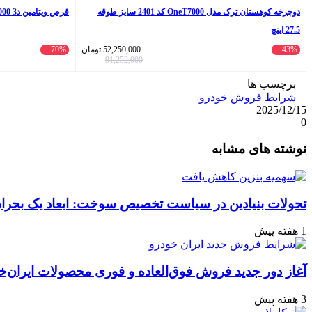
دوچرخه کوهستان ترک مدل OneT7000 کد 2401 سایز طوقه
قرص ویتامین د3 4000 یوروویتال بسته 60 عددی
27.5 اینچ
43%
52,250,000
تومان
70%
91,252,000
برچسب ها
شرایط فروش خودرو
2025/12/15
0
واتس
ایکس
تلگرام
اشتراک
لینکداین
نوشته های مشابه
آپ
گذاری
با
ایمیل
تحولات بنیادین در سیاست تخصیص سوخت: ابعاد یک بحران 
1 هفته پیش
آغاز دور جدید فروش فوق‌العاده و فوری محصولات ایران‌خ
3 هفته پیش