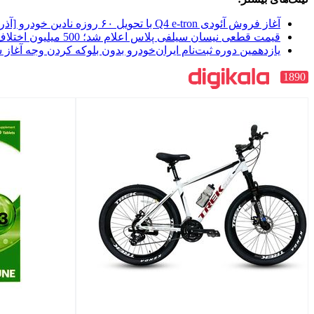
آغاز فروش آئودی Q4 e-tron با تحویل ۶۰ روزه نادین خودرو [آذر 1404]
قیمت قطعی نیسان سیلفی پلاس اعلام شد؛ 500 میلیون اختلاف با بازار [آذر 1404]
یازدهمین دوره ثبت‌نام ایران‌خودرو بدون بلوکه کردن وجه آغاز 
1890