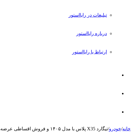
تبلیغات در رایااستور
درباره رایااستور
ارتباط با رایااستور
ورود
تغییر
پوسته
جستجو
خانه
/
خودرو
/
تیگارد X35 پلاس با مدل ۱۴۰۵ و فروش اقساطی عرضه شد + شرایط [آذر 1404]
برای