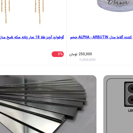
کرم ضد لک و روشن کننده گلاما مدل ALPHA - ARBUTIN حجم
گوشواره آویز طلا 18 عیار زنانه سکه شیخ مدل Square star
250,000
تومان
8%
1,250,000