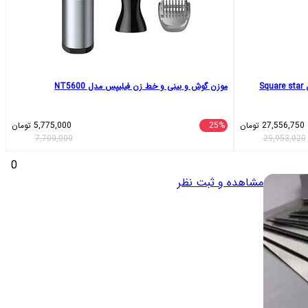
موزن گوش و بینی و خط زن فیلیپس مدل NT5600
27,556,750
تومان
25%
5,775,000
تومان
7,700,000
29,953,020
0
مشاهده و ثبت نظر