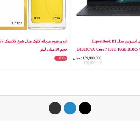
لپ تاپ 15.6 اینچی ایسوس مدل ExpertBook B1
B1503CVA-Core 7 150U-16GB DDR5 
حجم 50 میلی لیتر
SSD-IPS-Fin
139,999,000
تومان
63%
150,000,000
ایکس
لینکداین
اشتراک گذاری با ایمیل