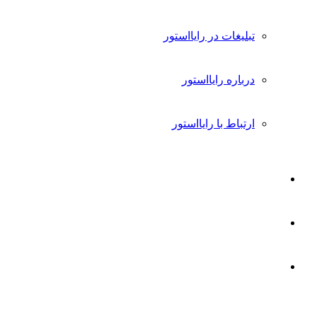
تبلیغات در رایااستور
درباره رایااستور
ارتباط با رایااستور
ورود
تغییر
پوسته
جستجو
برای