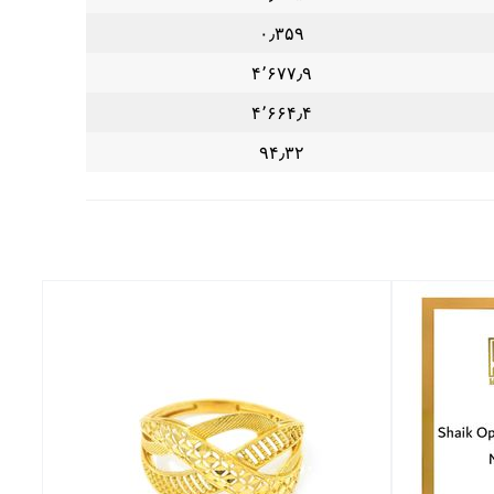
۰٫۳۵۹
۴٬۶۷۷٫۹
۴٬۶۶۴٫۴
۹۴٫۳۲