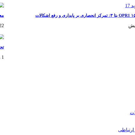
معر
22 ساعت پ
تح
1 هفته پیش
ارتباطی