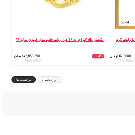
ادو پرفیوم مردانه کلپک مدل شیخ کلاسیک 77 با رایحه گرم
انگشتر طلا کم اجرت 18 عیار زنانه حانیه مدل فیوژن سایز 57
629,000
تومان
4%
42,853,250
تومان
44,638,810
1,700,000
ارز دیجیتال
برچسب ها