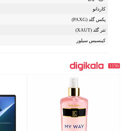
کاردانو
پکس گلد (PAXG)
تتر گلد (XAUT)
کینسیس سیلور
1156