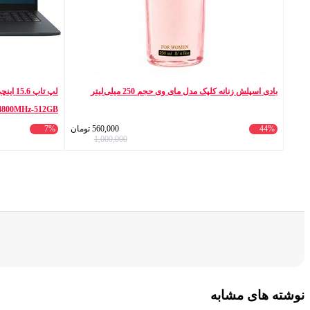
بادی اسپلش زنانه کلپک مدل مای وی حجم 250 میلی‌لیتر
4800MHz-512GB
gerprint-Backlit
44%
560,000
تومان
7%
1,000,000
نوشته های مشابه