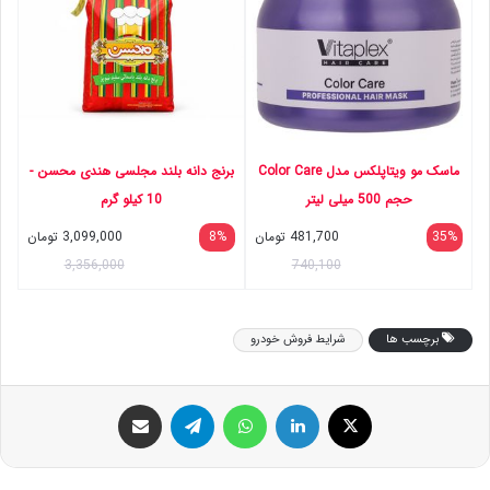
ماسک مو ویتاپلکس مدل Color Care
برنج دانه بلند مجلسی هندی محسن -
حجم 500 میلی لیتر
10 کیلو گرم
35%
481,700
تومان
8%
3,099,000
تومان
3,356,000
740,100
برچسب ها
شرایط فروش خودرو
ایکس
لینکداین
واتس آپ
تلگرام
اشتراک گذاری با ایمیل