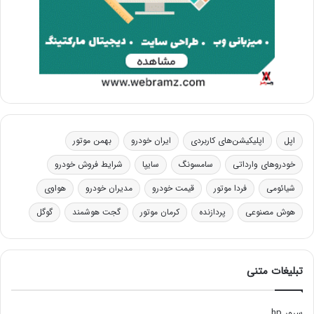
اپل
اپلیکیشن‌های کاربردی
ایران خودرو
بهمن موتور
خودروهای وارداتی
سامسونگ
سایپا
شرایط فروش خودرو
شیائومی
فردا موتور
قیمت خودرو
مدیران خودرو
هواوی
هوش مصنوعی
پردازنده
کرمان موتور
گجت هوشمند
گوگل
تبلیغات متنی
سرور hp