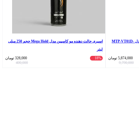
ساعت مچی عقربه‌ای کوارتز مردانه کاسیو مدل MTP-VT01D-
اسپری حالت دهنده مو کاسپین مدل Mega Hold حجم 250 میلی
لیتر
5,874,000
تومان
18%
328,000
تومان
400,000
9,790,000