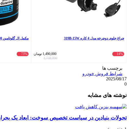
چراغ جلوی دوچرخه مدل 4 کاره 319B-15W
مکمل ال گلوتامین 5000 - 300 گرم
14%
1,490,000
تومان
73%
1,738,000
برچسب ها
شرایط فروش خودرو
2025/08/17
0
واتس
ایکس
تلگرام
اشتراک
لینکداین
نوشته های مشابه
آپ
گذاری
با
ایمیل
تحولات بنیادین در سیاست تخصیص سوخت: ابعاد یک بحران 