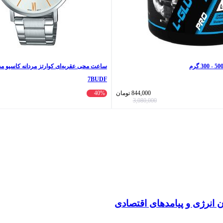
7BUDF
844,000
تومان
40%
3,080,000
انرژی و پیامدهای اقتصادی