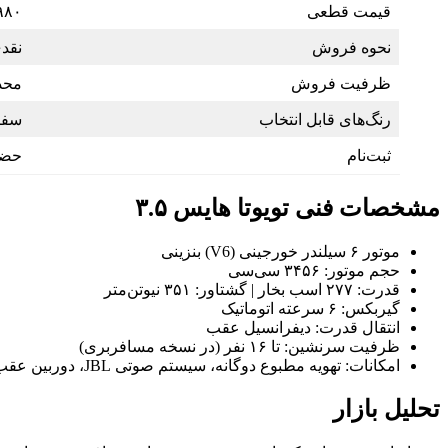
قیمت قطعی
۴۹۸۰ میلیون
نحوه فروش
نقد
ظرفیت فروش
محدود، فق
رنگ‌های قابل انتخاب
سفی
ثبت‌نام
حضور
مشخصات فنی تویوتا هایس ۳.۵
موتور ۶ سیلندر خورجینی (V6) بنزینی
حجم موتور: ۳۴۵۶ سی‌سی
قدرت: ۲۷۷ اسب بخار | گشتاور: ۳۵۱ نیوتن‌متر
گیربکس: ۶ سرعته اتوماتیک
انتقال قدرت: دیفرانسیل عقب
ظرفیت سرنشین: تا ۱۶ نفر (در نسخه مسافربری)
امکانات: تهویه مطبوع دوگانه، سیستم صوتی JBL، دوربین عقب، کنترل پایداری، ترمز ABS، ایربگ‌های جانبی و پرده‌ای
تحلیل بازار