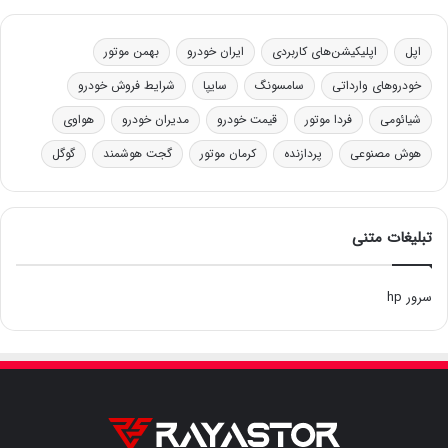
اپل
اپلیکیشن‌های کاربردی
ایران خودرو
بهمن موتور
خودروهای وارداتی
سامسونگ
سایپا
شرایط فروش خودرو
شیائومی
فردا موتور
قیمت خودرو
مدیران خودرو
هواوی
هوش مصنوعی
پردازنده
کرمان موتور
گجت هوشمند
گوگل
تبلیغات متنی
سرور hp