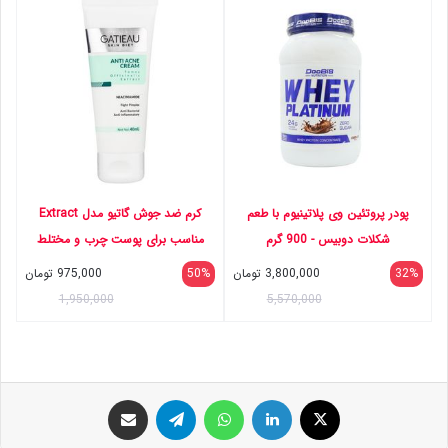
پودر پروتئین وی پلاتینیوم با طعم
کرم ضد جوش گاتیو مدل Extract
شکلات دوبیس - 900 گرم
مناسب برای پوست چرب و مختلط
حجم 40 میلی لیتر
32%
3,800,000
تومان
50%
975,000
تومان
1,950,000
5,570,000
ایکس
لینکداین
واتس آپ
تلگرام
اشتراک گذاری با ایمیل