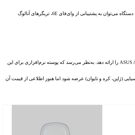
گفتنی که این دستگاه دارای ترک پد دوگانه می‌باشد که مطمئناً برای بسیاری از طرفداران، خبر خوبی است. از دیگر ویژگی‌های قابل‌توجه این دستگاه می‌توان به پشتیبانی از وای‌فای 6E، تریگرهای آنالوگ
طبق بررسی صورت گرفته، وقتی دکمه هوم را فشار دهید، دستگاه شما را به مستقیماً به ویندوز 11 می‌برد تا چیزی شبیه‌به ASUS Armory Crate UI را ارائه دهد. به‌نظر می‌رسد که پوسته نرم‌افزاری برای این
پا، بریتانیا و چندین کشور آسیایی (ژاپن، کره و تایوان) عرضه شود اما هنوز اطلاعی از قیمت آن