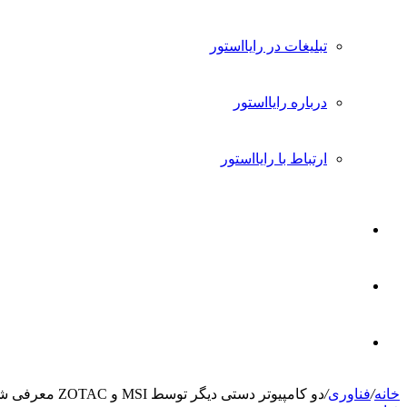
تبلیغات در رایااستور
درباره رایااستور
ارتباط با رایااستور
ورود
تغییر
پوسته
جستجو
خانه
/
فناوری
/
دو کامپیوتر دستی دیگر توسط MSI و ZOTAC معرفی شدند
برای