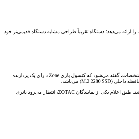
رد ذکرشده، دستگاه بازی جدید MSI یک نمایشگر فول‌اچ‌دی 8 اینچی VRR دارد که نرخ رفرش 120 هرتز و حداکثر روشنایی 500 نیت را ارائه می‌دهد؛ دستگاه تقریباً طراحی مشابه دستگاه قدیمی‌تر خود
برند رایانه‌های شخصی ZOTAC هم یک ویندوز 11 دستی را در نمایشگاه کامپوتکس به نمایش گذاشت که Zone نامیده می‌شود. در خصوص مشخصات، گفته می‌شود که کنسول بازی Zone دارای یک پردازنده
این مدل توسط یک باتری 48.5 وات‌ساعتی تغذیه می‌شود که بسیار کوچک‌تر از باتری‌های 80 وات‌ساعتی دیگر دستگاه‌های معرفی شده می‌باشد. طبق اعلام یکی از نمایندگان ZOTAC، انتظار می‌رود باتری