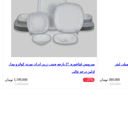
سرویس غذاخوری 27 پارچه چینی زرین ایران سری کواترو مدل
ادلین درجه عالی
389,000
تومان
27%
5,199,000
تومان
7,089,600
599,800