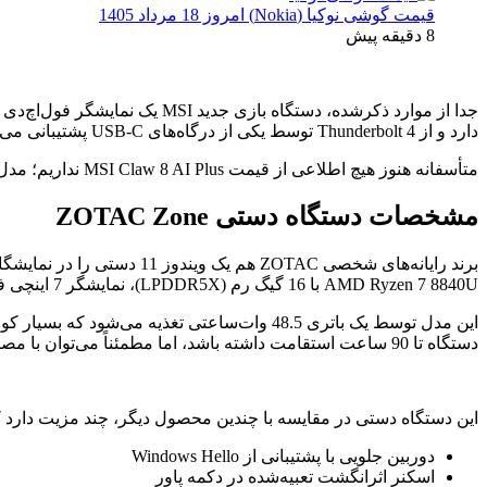
قیمت گوشی نوکیا (Nokia) امروز 18 مرداد 1405
8 دقیقه پیش
دارد و از Thunderbolt 4 توسط یکی از درگاه‌های USB-C پشتیبانی می‌کند.
متأسفانه هنوز هیچ اطلاعی از قیمت MSI Claw 8 AI Plus نداریم؛ مدل اصلی MSI Claw با قیمت 699 دلار شروع شد.
مشخصات دستگاه دستی ZOTAC Zone
AMD Ryzen 7 8840U با 16 گیگ رم (LPDDR5X)، نمایشگر 7 اینچی فول‌اچ‌دی با نرخ رفرش 120 هرتز و روشنایی 800 نیت و 512 گیگابایت حافظه داخلی (M.2 2280 SSD) می‌باشد.
دستگاه تا 90 ساعت استقامت داشته باشد، اما مطمئناً می‌توان با مصرف بهینه‌تر، عمر باتری را هم افزایش داد.
این دستگاه دستی در مقایسه با چندین محصول دیگر، چند مزیت دارد که
دوربین جلویی با پشتیبانی از Windows Hello
اسکنر اثرانگشت تعبیه‌شده در دکمه پاور