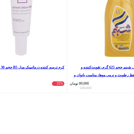
شامپو موهای معمولی شبنم حجم 625 گرم، تقویت‌کننده و
کرم ترمیم کننده درماتیپیک مدل B5 حجم 30 میلی لیتر
فظ رطوبت و نرمی موها، مناسب بانوان و
89,000
تومان
35%
100,800