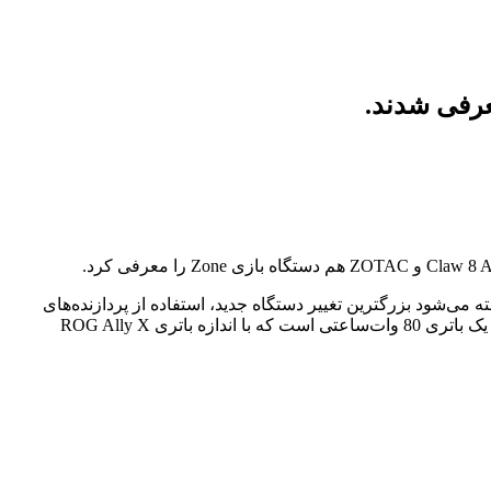
ی بسیاری را دریافت کرد. گفته می‌شود بزرگترین تغییر دستگاه جدید، استفاده از پردازنده‌های
Lunar Lake اینتل با هوش‌مصنوعی است. گفته می‌شود این شرکت یک باتری بزرگتر را هم در Computex تبلیغ کرده که طبق گفته The Verge یک باتری 80 وات‌ساعتی است که با اندازه باتری ROG Ally X