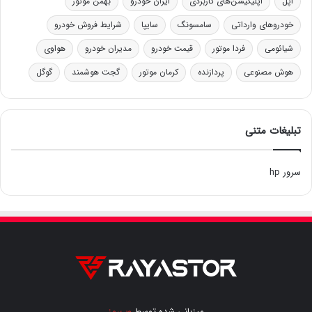
اپل
اپلیکیشن‌های کاربردی
ایران خودرو
بهمن موتور
خودروهای وارداتی
سامسونگ
سایپا
شرایط فروش خودرو
شیائومی
فردا موتور
قیمت خودرو
مدیران خودرو
هواوی
هوش مصنوعی
پردازنده
کرمان موتور
گجت هوشمند
گوگل
تبلیغات متنی
سرور hp
میزبانی شده توسط
وب‌رمز