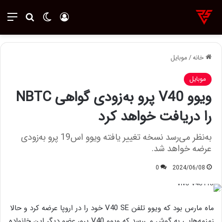
ورود
تغییر پوسته
منو
جستجو ب
خانه
/
موبایل
موبایل
ویوو V40 پرو به‌زودی گواهی NBTC
را دریافت خواهد کرد
به‌نظر می‌رسد نسخه تغییر یافته ویوو اس19 پرو به‌زودی
عرضه خواهد شد.
0
2024/06/08
ماه مارس بود که ویوو تلفن V40 SE خود را در اروپا عرضه کرد و حالا
زمزمه‌هایی به گوش می‌رسد که ویوو V40 پرو، عضو دیگر این خانواده