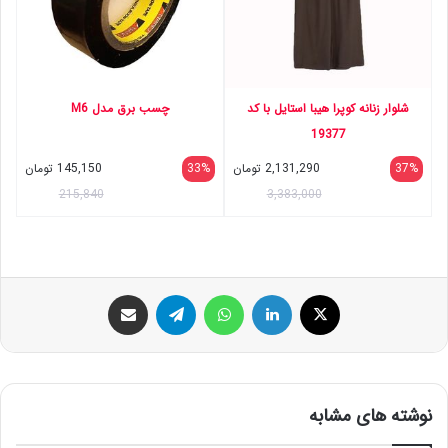
شلوار زنانه کوپرا هیبا استایل با کد
چسب برق مدل M6
19377
37%
2,131,290
تومان
33%
145,150
تومان
215,840
3,383,000
ایکس
لینکداین
واتس آپ
تلگرام
اشتراک گذاری با ایمیل
نوشته های مشابه