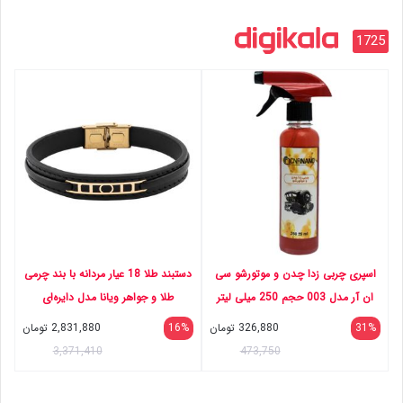
1725
اسپری چربی زدا چدن و موتورشو سی
دستبند طلا 18 عیار مردانه با بند چرمی
ان آر مدل 003 حجم 250 میلی لیتر
طلا و جواهر ویانا مدل دایره‌ای
31%
326,880
تومان
16%
2,831,880
تومان
3,371,410
473,750