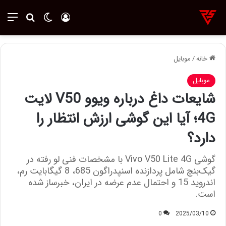
ورود
تغییر پوسته
منو
جستجو ب
خانه
/
موبایل
موبایل
شایعات داغ درباره ویوو V50 لایت
4G؛ آیا این گوشی ارزش انتظار را
دارد؟
گوشی Vivo V50 Lite 4G با مشخصات فنی لو رفته در
گیک‌بنچ شامل پردازنده اسنپدراگون 685، 8 گیگابایت رم،
اندروید 15 و احتمال عدم عرضه در ایران، خبرساز شده
است.
0
2025/03/10