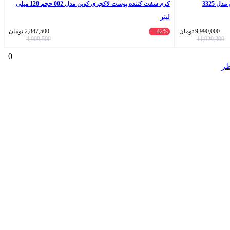
کرم سفت کننده پوست لاکچری کوین مدل 002 حجم 120 میلی
لیتر
9,990,000
تومان
42%
2,847,500
تومان
4,909,500
11,929,300
0
ظر