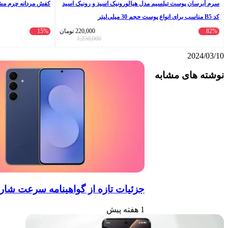
سرم آبرسان پوست تیلسیم مدل هیالورونیک اسید و رونیک اسید
کفش مردانه چرم مشهد مدل
کد B5 مناسب برای انواع پوست حجم 30 میلی‌لیتر
82%
220,000
تومان
15%
1,250,000
2024/03/10
واتس
ایکس
تلگرام
اشتراک
لینکداین
نوشته های مشابه
آپ
گذاری
با
ایمیل
جزئیات تازه از گواهینامه سرعت شارژ گالکسی اس۲۶ اف‌ای:
1 هفته پیش