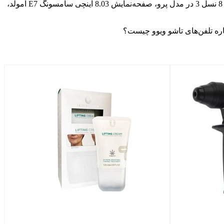
در پوستر به‌اشتراک گذاشته‌شده، علاوه‌بر ادعاهای مذکور به برخی از مشخصات این سری اعم‌از گواهی IP68، استفاده از تراشه اسنپدراگون 8 نسل 3 در مدل پرو، صفحه‌نمایش 8.03 اینچی سامسونگ E7 امولد،