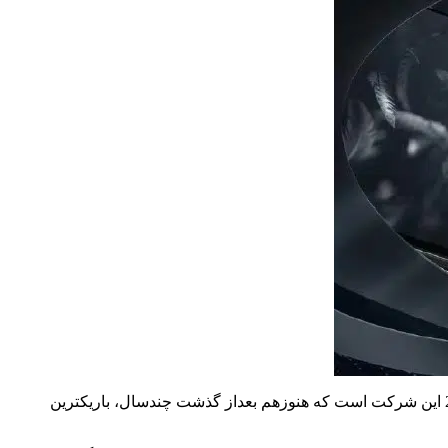
، این برند همچنین مدعی است که ضخامت تلفن‌های تاشو نسل بعدی آن کمتر از ضخامت 5.1 اینچی ویوو X5 مکس 2015 این شرکت است که هنوزهم بعداز گذشت چندسال، باریکترین