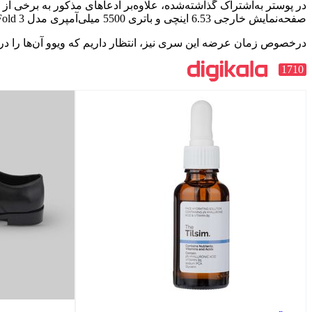
صفحه‌نمایش خارجی 6.53 اینچی و باتری 5500 میلی‌آمپری مدل Vivo X Fold 3 اشاره شده است.
درخصوص زمان عرضه این سری نیز، انتظار داریم که ویوو آن‌ها را در 26، 27 یا 28 مارس (6، 7 یا 8 فروردین 1403) معرفی کند. نظرشما درباره تلفن‌های تاشو ویوو چیس
1710