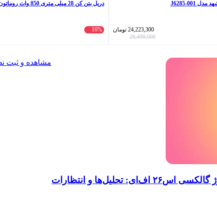
 J6285-001
دریل بتن کن 28 میلی متری 850 وات روماتون مدل 3325
24,223,300
تومان
16%
28,498,000
مشاهده و ثبت ن
 تحلیل‌ها و انتظارات