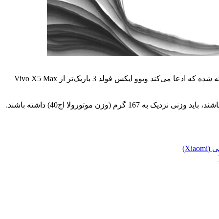
درحالیکه انتظار می‌رود دراین ماه از سری جدید Vivo X Fold 3 رونمایی شود، به‌تازگی پوستر جدیدی در شبکه‌اجتماعی ویبو به اشتراک گذشته شده که ادعا می‌کند ویوو ایکس فولد 3 باریک‌تر از Vivo X5 Max
تلفن‌های آیفون 15 پرو و آیفون 15 پرو مکس، به‌ترتیب 187 و 221 گرم وزن دارند و اگر ویوو بخواهد مدل‌های تاشو آن سبک‌تر از تلفن‌های اپل باشند، باید وزنی نزدیک به 167 گرم (وزن موتورولا اج40) داشته باشند.
قیمت گوشی شیائومی (Xiaomi)