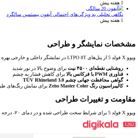
1 هفته پیش
نگاهی تحلیلی به ویژگی‌های احتمالی آیفون بیستمین سالگرد
1 هفته پیش
مشخصات نمایشگر و طراحی
ویوو X فولد 5 از پنل‌های LTPO 8T در نمایشگر داخلی و خارجی بهره می‌برد، که نرخ نوسازی تطبیقی و تراکم پیکسلی بالا را ارائه می‌دهد.
روشنایی نقطه‌ای ۴۵۰۰ نیت
برای وضوح بالا در نور شدید
فناوری PWM با فرکانس بالا
برای کاهش فشار به چشم
گواهی محافظت جهانی چشم TÜV Rhineland 3.0
کالیبراسیون رنگ Zeiss Master Color
برای نمایش رنگ‌های طب
مقاومت و تغییرات طراحی
ویوو X فولد 5 برای شرایط سخت طراحی شده و در دمای ۲۰- درجه سانتی‌گراد عملکرد پایدار دارد. همچنین، دارای استاندارد IP5X برای مقاومت در برابر گردوغبار و IPX9 برای مقاومت در برابر آب است.
1262