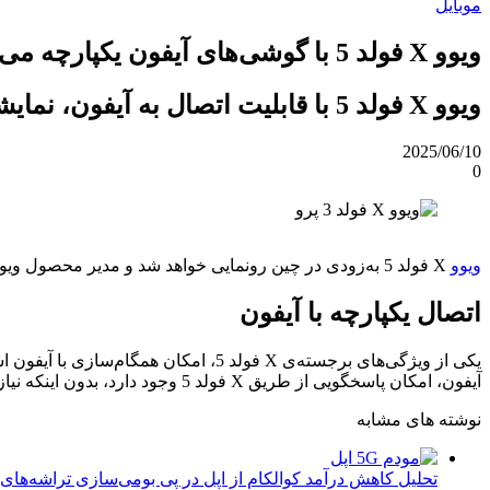
موبایل
ویوو X فولد 5 با گوشی‌های آیفون یکپارچه می‌شود
ویوو X فولد 5 با قابلیت اتصال به آیفون، نمایشگر LTPO 8T، روشنایی ۴۵۰۰ نیت و مقاومت بالا به‌زودی معرفی می‌شود.
2025/06/10
0
ویوو
X فولد 5 به‌زودی در چین رونمایی خواهد شد و مدیر محصول ویوو، هان بوکسیاو، جزئیات کلیدی این گوشی را پیش از معرفی رسمی منتشر کرده است.
اتصال یکپارچه با آیفون
آیفون، امکان پاسخگویی از طریق X فولد 5 وجود دارد، بدون اینکه نیاز باشد بین دستگاه‌ها جابجا شوید. این قابلیت حتی با یک سیم‌کارت فعال می‌شود، که نیاز به چندین اتصال را از بین می‌برد.
نوشته های مشابه
تحلیل کاهش درآمد کوالکام از اپل در پی بومی‌سازی تراشه‌های 