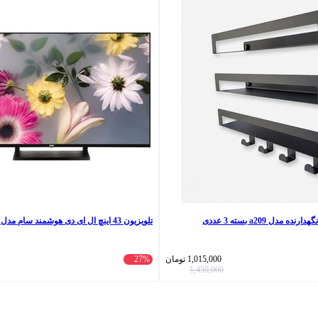
مدل a209 بسته 3 عددی
تلویزیون 43 اینچ ال ای دی هوشمند سام مدل UQ43D6500MH
1,015,000
تومان
27%
1,450,000