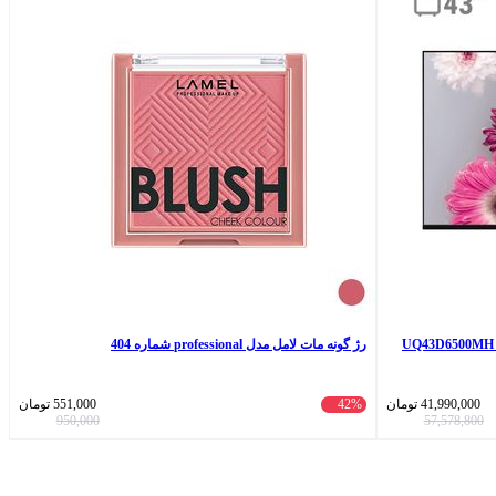
رژ گونه مات لامل مدل professional شماره 404
41,990,000
تومان
42%
551,000
تومان
950,000
57,578,800