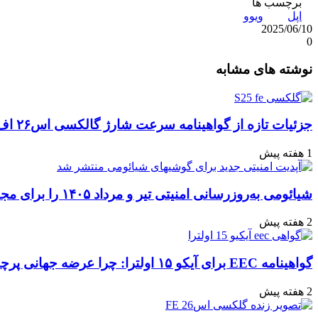
برچسب ها
اپل
ویوو
2025/06/10
0
واتس
ایکس
تلگرام
اشتراک
لینکداین
نوشته های مشابه
آپ
گذاری
با
ایمیل
جزئیات تازه از گواهینامه سرعت شارژ گالکسی اس۲۶ اف‌ای: تحلیل‌ها و انتظارات
1 هفته پیش
شیائومی به‌روزرسانی امنیتی تیر و مرداد ۱۴۰۵ را برای مجموعه‌ای از دستگاه‌ها منتشر کرد: تعهد به امنیت سایبری
2 هفته پیش
گواهینامه EEC برای آیکو ۱۵ اولترا: چرا عرضه جهانی پرچمدار جدید قطعی به نظر می‌رسد؟
2 هفته پیش