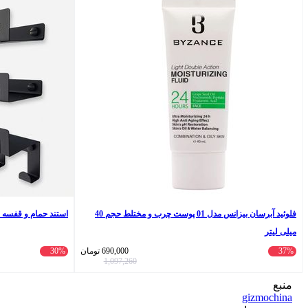
فلوئید آبرسان بیزانس مدل 01 پوست چرب و مختلط حجم 40
استند حمام و قفسه نگهدارنده 
میلی لیتر
37%
690,000
تومان
30%
1,097,260
منبع
gizmochina