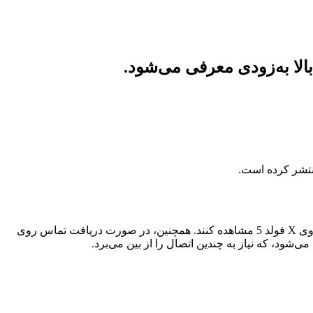
یکی از ویژگی‌های برجسته‌ی X فولد 5، امکان همگام‌سازی با آیفون است. کاربران آیفون می‌توانند پیام‌های SMS و کدهای تأیید را مستقیماً روی X فولد 5 مشاهده کنند. همچنین، در صورت دریافت تماس روی