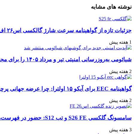
واتس
ایکس
تلگرام
اشتراک
لینکداین
نوشته های مشابه
آپ
گذاری
با
ایمیل
جزئیات تازه از گواهینامه سرعت شارژ گالکسی اس۲۶ اف‌ای: تحلیل‌ها و انتظارات
1 هفته پیش
شیائومی به‌روزرسانی امنیتی تیر و مرداد ۱۴۰۵ را برای مجموعه‌ای از دستگاه‌ها منتشر کرد: تعهد به امنیت سایبری
2 هفته پیش
گواهینامه EEC برای آیکو ۱۵ اولترا: چرا عرضه جهانی پرچمدار جدید قطعی به نظر می‌رسد؟
2 هفته پیش
سامسونگ گلکسی S26 FE و تب S12: حضور در فهرست‌های آنلاین گوگل و پیش‌بینی عرضه در پاییز ۱۴۰۵
3 هفته پیش