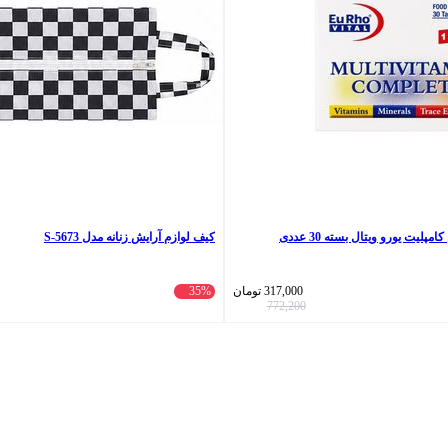
لیت یورو ویتال بسته 30 عددی
کیف لوازم آرایش زنانه مدل 5673-S
317,000
تومان
35%
772,200