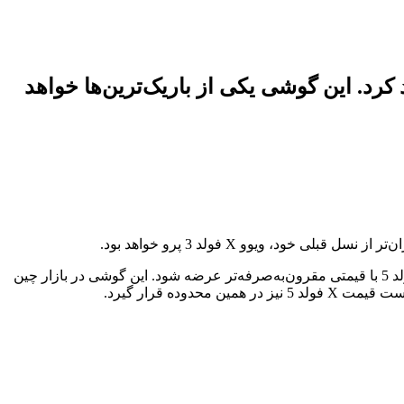
بلی خواهد بود و با اوپو فایند N5 و آنر مجیک V5 رقابت خواهد کرد. این گوشی یکی از باریک‌ترین‌ها خواهد
ویوو X فولد 3 پرو سال گذشته با قیمت ۹,۹۹۹ یوان (حدود ۱,۳۹۰ دلار) در چین معرفی شد. طبق گزارش‌های جدید، انتظار می‌رود ویوو X فولد 5 با قیمتی مقرون‌به‌صرفه‌تر عرضه شود. این گوشی در بازار چین