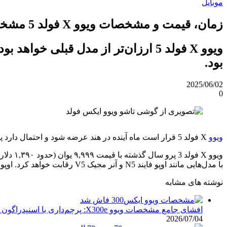
موبایل
زمان، قیمت و مشخصات ویوو X فولد 5 مشخص شد؛ ارزان‌تر از نسل قبل!
بود.
2025/06/02
0
ویوو
X فولد 5 قرار است ماه آینده در هند عرضه شود و احتمال دارد پیش از آن، در چین معرفی شود. طبق اطلاعات فاش‌شده، این مدل ارزان‌تر از نسل قبلی خود، ویوو X فولد 3 پرو خواهد بود.
با مدل‌هایی مانند اوپو فایند N5 و آنر مجیک V5 رقابت خواهد کرد. اوپو فایند با قیمت ۸,۹۹۹ یوان (حدود ۱,۲۵۰ دلار) روانه بازار شد، و ممکن است قیمت X فولد 5 نیز در همین محدوده قرار گیرد.
نوشته های مشابه
افشای جامع مشخصات ویوو X300e: پرچم‌داری با اسنپدراگون ۸ نسل ۵ و نوآوری‌های زایس
2026/07/04