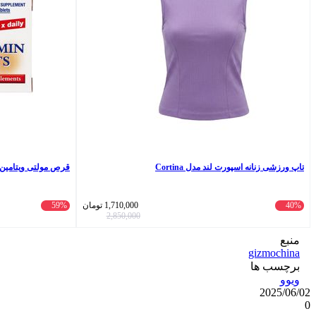
تاپ ورزشی زنانه اسپورت لند مدل Cortina
قرص مولتی ویتامین کامپ
40%
1,710,000
تومان
59%
2,850,000
منبع
gizmochina
برچسب ها
ویوو
2025/06/02
0