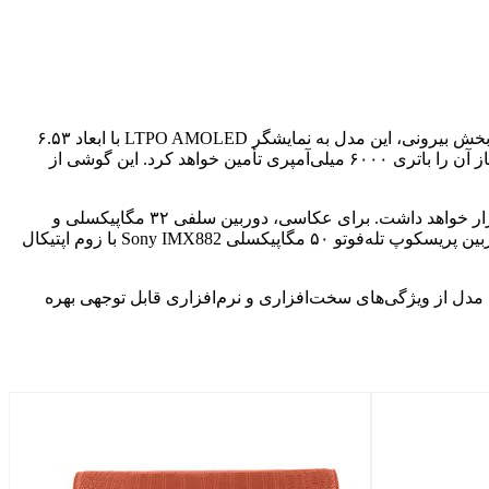
براساس اطلاعات منتشرشده، Vivo X Fold 5 دارای نمایشگر داخلی ۸.۰۳ اینچی امولد با وضوح +2K و نرخ نوسازی ۱۲۰ هرتز خواهد بود. در بخش بیرونی، این مدل به نمایشگر LTPO AMOLED با ابعاد ۶.۵۳
اینچ، وضوح +FHD و نرخ نوسازی ۱۲۰ هرتز مجهز خواهد شد. پردازش این دستگاه برعهده تراشه اسنپدراگون 8 نسل 3 است و انرژی مورد نیاز آن را باتری ۶۰۰۰ میلی‌آمپری تأمین خواهد کرد. این گوشی از
سیستم‌عامل OriginOS 5 مبتنی‌بر اندروید ۱۵ در چین برای این مدل در نظر گرفته شده است و حسگر اثر انگشت در بخش کناری دستگاه قرار خواهد داشت. برای عکاسی، دوربین سلفی ۳۲ مگاپیکسلی و
مجموعه‌ای از دوربین‌های پشتی شامل دوربین اصلی ۵۰ مگاپیکسلی Sony IMX921 با پشتیبانی از OIS، لنز فوق‌عریض ۵۰ مگاپیکسلی، و دوربین پریسکوپ تله‌فوتو ۵۰ مگاپیکسلی Sony IMX882 با زوم اپتیکال
ر آب برخوردار است و در حالت بازشده، ضخامت آن تنها ۴.۳۳ میلی‌متر خواهد بود. این مدل از ویژگی‌های سخت‌افزاری و نرم‌افزاری قابل توجهی بهره