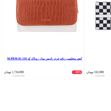
کیف مجلسی زنانه چرم رادیس مدل روناک کد 210-M.PRM-02
162,000
تومان
66%
1,734,000
تومان
5,100,000
250,000