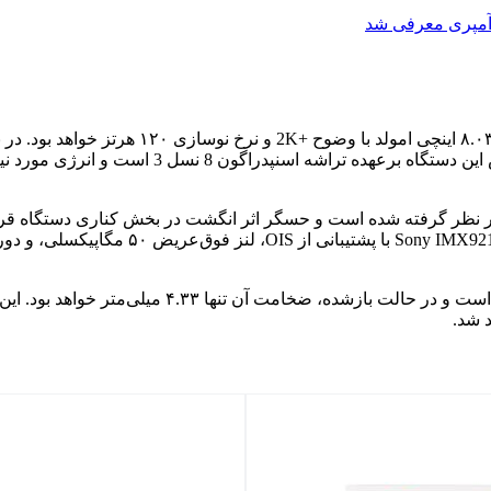
ویوو X فولد 5 از استاندارد IPX8 برای مقاومت در براب
د شد.