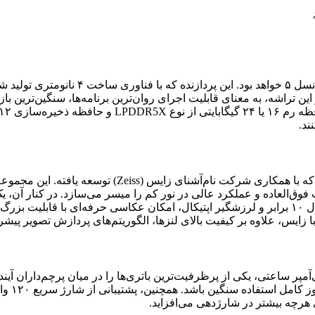
قلب تپنده ویوو X300e، تراشه پرچمدار کوال
ن است. حضور این تراشه، به معنای قابلیت اجرای روان‌ترین برنامه‌ها، سنگین‌ت
ند.
یک دوربین تله‌فوتو پریسکوپی ۶۴ مگاپیکسلی با قابلیت زوم اپتیکال ۱۰ برابر و لرزشگیر اپتیکال، امکان 
باتری، ویوو X300e با یک منبع تغذیه غول‌پیکر ۶۰۰۰ میلی‌آمپر ساعتی، یکی از پرظرفیت‌ترین باتری‌ها را 
فوق‌الع