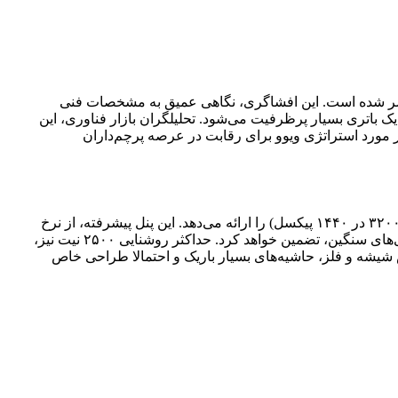
وشی هوشمند پرچم‌دار آتی شرکت ویوو، با نام X300e، در فضای مجازی منتشر شده است. این افشاگری، نگاهی عمیق به مشخصات فنی
سیستم دوربین پیشرفته با همکاری زایس و یک باتری بسیار پرظرفیت می‌شود. تحلیلگران بازار فناوری، این
در مورد استراتژی ویوو برای رقابت در عرصه پرچم‌داران
گزارش‌های افشا شده، حاکی از تجهیز ویوو X300e به یک نمایشگر آمولد (AMOLED) ۶.۸ اینچی است که وضوح تصویر QHD+ (معادل ۳۲۰۰ در ۱۴۴۰ پیکسل) را ارائه می‌دهد. این پنل پیشرفته، از نرخ
نوسازی تطبیقی ۱۴۴ هرتز پشتیبانی می‌کند که تجربه بصری روان و دلنشینی را در سناریوهای مختلف، از مرور وب گرفته تا اجرای بازی‌های سنگین، تضمین خواهد کرد. حداکثر روشنایی ۲۵۰۰ نیت نیز،
ور مستقیم خورشید فراهم می‌آورد. از منظر طراحی، انتظار می‌رود X300e با بدنه‌ای از جنس شیشه و فلز، حاشیه‌های بسیار باریک و احتمالا طراحی خاص