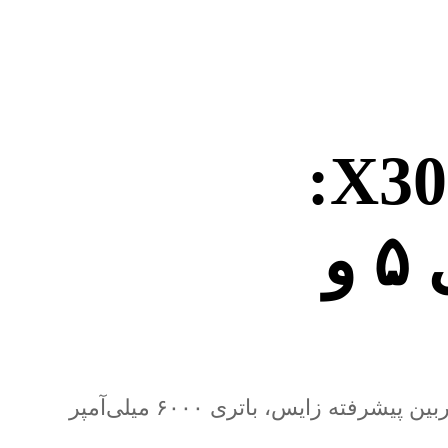
افشای جامع مشخصات ویوو X300e:
پرچم‌داری با اسنپدراگون ۸ نسل ۵ و
جزئیات کامل گوشی پرچم‌دار آینده ویوو X300e شامل تراشه اسنپ‌دراگون ۸ نسل ۵، سیستم دوربین پیشرفته زایس، باتری ۶۰۰۰ میلی‌آمپر