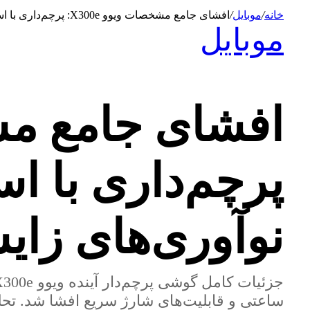
خانه
/
موبایل
/
افشای جامع مشخصات ویوو X300e: پرچم‌داری با اسنپدراگون ۸ نسل ۵ و نوآوری‌های زایس
موبایل
نوآوری‌های زا
ساعتی و قابلیت‌های شارژ سریع افشا شد. تح