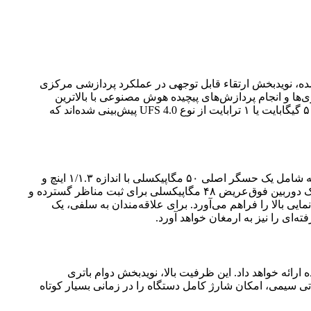
کام، اسنپ‌دراگون ۸ نسل ۵ خواهد بود. این پردازنده که با فناوری ساخت ۴ نانومتری تولید شده، نویدبخش ارتقاء قابل توجهی در عملکرد پردازشی مرکزی
رین بازی‌ها و انجام پردازش‌های پیچیده هوش مصنوعی با بالاترین
سرعت ممکن است. در کنار این پردازنده قدرتمند، گزینه‌های حافظه رم ۱۶ یا ۲۴ گیگابایتی از نوع LPDDR5X و حافظه ذخیره‌سازی ۵۱۲ گیگابایت یا ۱ ترابایت از نوع UFS 4.0 پیش‌بینی شده‌اند که
یکی از برجسته‌ترین ویژگی‌های X300e، سیستم دوربین آن است که با همکاری شرکت نام‌آشنای زایس (Zeiss) توسعه یافته. این مجموعه شامل یک حسگر اصلی ۵۰ مگاپیکسلی با اندازه ۱/۱.۳ اینچ و
مجهز به لرزشگیر اپتیکال (OIS) است که ثبت تصاویری با جزئیات فوق‌العاده و عملکرد عالی در نور کم را میسر می‌سازد. در کنار آن، یک دوربین فوق‌عریض ۴۸ مگاپیکسلی برای ثبت مناظر گسترده و
عکاسی حرفه‌ای با قابلیت بزرگ‌نمایی بالا را فراهم می‌آورد. برای علاقه‌مندان به سلفی، یک
در میان پرچم‌داران آینده ارائه خواهد داد. این ظرفیت بالا، نویدبخش دوام باتری
اده‌ای است که می‌تواند به راحتی پاسخگوی نیازهای یک روز کامل استفاده سنگین باشد. همچنین، پشتیبانی از شارژ سریع ۱۲۰ واتی سیمی، امکان شارژ کامل دستگاه را در زمانی بسیار کوتاه