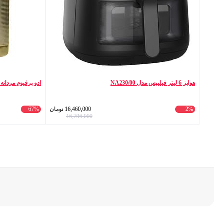
هواپز 6 لیتر فیلیپس مدل NA230/00
ادو پرفیوم مردانه بایلندو مدل ino
2%
16,460,000
تومان
67%
16,796,000