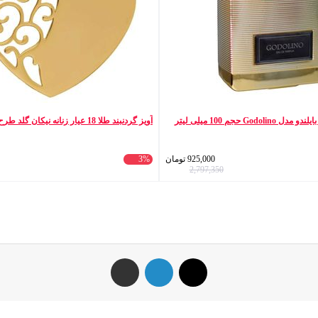
Godol حجم 100 میلی لیتر
آویز گردنبند طلا 18 عیار زنانه نیکان گلد طرح قلب
925,000
تومان
3%
2,797,350
ایکس
لینکداین
اشتراک گذاری با ایمیل