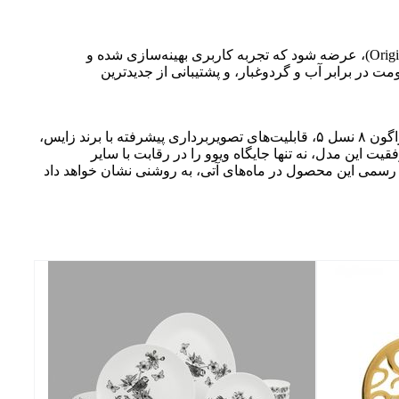
انتظار می‌رود این گوشی با جدیدترین نسخه سیستم‌عامل اندروید، یعنی اندروید ۱۶، و رابط کاربری اختصاصی ویوو، اورجین او‌اس (OriginOS)، عرضه شود که تجربه کاربری بهینه‌سازی شده و
ی را ارائه می‌دهد. حسگر اثر انگشت زیر نمایشگر برای امنیت و دسترسی سریع، گواهی IP68 برای مقاومت در برابر آب و گردوغبار، و پشتیبانی از جدیدترین
افشای این مشخصات، ویوو X300e را در موقعیتی استراتژیک در بازار پرچم‌داران قرار می‌دهد. ترکیب قدرت پردازشی بی‌نظیر اسنپ‌دراگون ۸ نسل ۵، قابلیت‌های تصویربرداری پیشرفته با برند زایس،
یت این مدل، نه تنها جایگاه ویوو را در رقابت با سایر
ه رسمی این محصول در ماه‌های آتی، به روشنی نشان خواهد داد