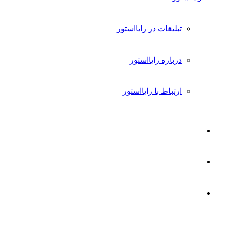
تبلیغات در رایااستور
درباره رایااستور
ارتباط با رایااستور
ورود
تغییر
پوسته
جستجو
برای