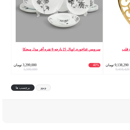
سرویس غذاخوری اوپال 25 پارچه 6 نفره آفر مدل میچکا
9,138,290
تومان
40%
3,299,000
تومان
5,500,000
9,418,420
ویوو
برچسب ها