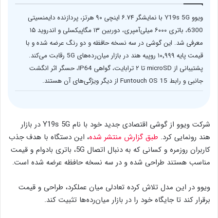
ویوو Y19s 5G با نمایشگر ۶.۷۴ اینچی ۹۰ هرتز، پردازنده دایمنسیتی
6300، باتری ۶۰۰۰ میلی‌آمپری، دوربین ۱۳ مگاپیکسلی و اندروید ۱۵
معرفی شد. این گوشی در سه نسخه حافظه و دو رنگ عرضه شده و با
قیمت پایه ۱۰٬۹۹۹ روپیه هند در بازار میان‌رده‌های 5G رقابت می‌کند.
پشتیبانی از microSD تا ۲ ترابایت، گواهی IP64، حسگر اثر انگشت
جانبی و رابط Funtouch OS 15 از دیگر ویژگی‌های آن هستند.
شرکت ویوو از گوشی اقتصادی جدید خود با نام Y19s 5G در بازار
هند رونمایی کرد.
طبق گزارش منتشر شده
، این دستگاه با هدف جذب
کاربران روزمره و کسانی که به دنبال اتصال 5G، باتری بادوام و قیمت
مناسب هستند طراحی شده و در سه نسخه حافظه عرضه شده است.
ویوو در این مدل تلاش کرده تعادلی میان عملکرد، طراحی و قیمت
برقرار کند تا جایگاه خود را در بازار میان‌رده‌ها تثبیت کند.