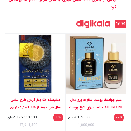
کرد
1694
سرم جوانساز پوست سالوته پرو مدل
تمام‌سکه طلا بهار آزادی طرح امامی
ALL IN ONE مناسب برای انوع پوست
سال ضرب بعد از 1386 - نیک کوین
حجم 30 میلی لیتر
22%
1,400,000
تومان
1%
185,500,000
تومان
187,911,500
1,800,000