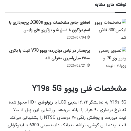
نوشته های مشابه
افشای جامع مشخصات ویوو X300e: پرچم‌داری با
اسنپدراگون ۸ نسل ۵ و نوآوری‌های زایس
2026/07/04
پرچمدار در لباس میان‌رده؛ ویوو V70 الیت با باتری
۶۵۰۰ میلی‌آمپری معرفی شد
2026/02/21
مشخصات فنی ویوو Y19s 5G
Y19s 5G به نمایشگر ۶.۷۴ اینچی LCD با رزولوشن +HD مجهز شده
که نرخ نوسازی ۹۰ هرتز را ارائه می‌دهد. روشنایی این پنل تا ۷۰۰
نیت می‌رسد و پوشش رنگی ۷۰ درصدی NTSC را پشتیبانی می‌کند.
قلب تپنده این گوشی، تراشه مدیاتک دایمنسیتی 6300 با لیتوگرافی