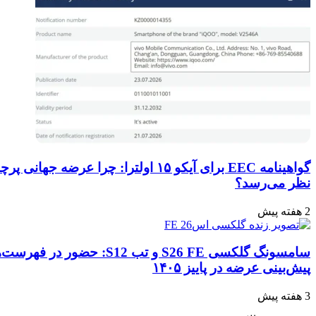
گواهینامه EEC برای آیکو ۱۵ اولترا: چرا عرضه جهانی پرچمدار جدید قطعی به
سامسونگ گلکسی S26 FE و تب S12: حضور در فهرست‌های آنلاین گوگل و
۱۴۰۵