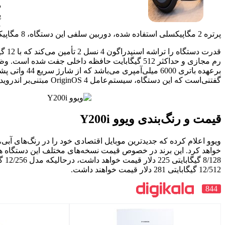
درحالیکه برای دوربین‌های
پشت از لنز اصلی 50
مگاپیکسلی در کنار لنز
قدرت دستگاه را تراشه اسنپدراگون 4 نسل 2 تأمین می‌کند که با 12 گیگابایت رم + 12 گیگابایت
م مجازی و حداکثر 512 گیگابایت حافظه داخلی جفت شده است. وظیفه تأمین انرژی تلفن
برعهده باتری 6000 میلی‌آمپری می‌باشد که از شارژ سریع 44 واتی پشتیبانی می‌کند.
تنی‌بر اندروید 14 را اجرا می‌کند.
و Y200i
دترین موبایل اقتصادی خود را در رنگ‌های آبی، سفید و مشکی عرضه
 خصوص قیمت نسخه‌های مختلف این دستگاه هم اعلام کرده: مدل پایه
8/128 گیگابایتی 225 دلار قیمت خواهد داشت، درحالیکه مدل 12/256 گیگابایتی 253 دلار و نسخه