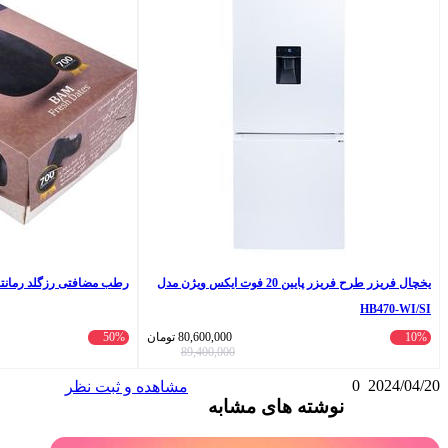
یخچال فریزر طرح فریزر پایین 20 فوت ایکس ویژن مدل
رطب مضافتی رزگلد رمانتا - 700 گرم
80,600,000
تومان
50%
242,500
تومان
485,000
89,400,000
مشاهده و ثبت نظر
ای مشابه