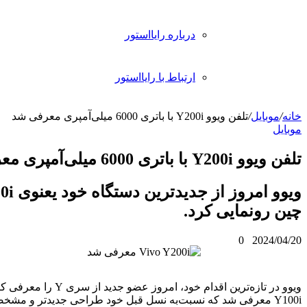
رباره رایااستور
رتباط با رایااستور
ویوو امروز از جدیدترین دستگاه خود یعنوی Vivo Y200i در
.
ویوو در تازه‌ترین اقدام خود، امروز عضو جدید از سری Y را معرفی کرد. Y200i بعنوان جانشین
 نسبت‌به نسل قبل خود طراحی جدیدتر و مشخصات ارتقاءیافته‌تری را