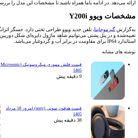
باما همراه باشید تا مشخصات این مدل را بررسی کنیم.
فن جدید ویوو طراحی تختی دارد. حسگر اثرانگشت در دکمه پاور
 می‌توانیم شاهد ماژول دایره‌ای شکل دوربین باشیم. این مدل دارای
ویوو
قیمت فلش مموری میکروسونیک (Microsonic) امروز 18 مرداد
برای
1405
این
9 دقیقه پیش
مدل از
یک
نمایشگر 6.72 اینچی
قیمت هدفون سونی (sony) امروز 18 مرداد
ال‌سی‌دی با وضوح
1405
فول‌اچ‌دی‌پلاس، نرخ
38 دقیقه پیش
رفرش 120 هرتز و
حداکثر روشنایی 1800
نیت استفاده کرده است.