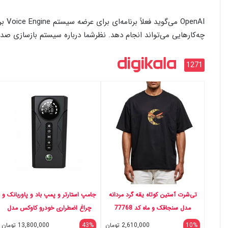
enAI
چه‌کارهایی می‌تواند انجام دهد. نظرشما درباره سیستم بازسازی 
1271
تی‌شرت آستین کوتاه یقه گرد مردانه
جامپ استارتر و پمپ باد و پاوربانک و
مدل سنجاقک و ماه کد 77768
چراغ اضطراری خودرو کاوکس مدل
چهار کاره کد 16000
10%
2,610,000
تومان
43%
13,800,000
تومان