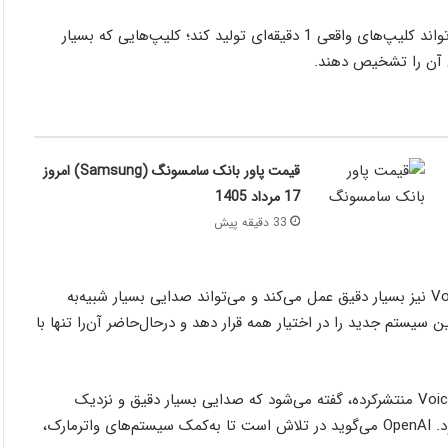
پیش‌تر این شرکت اقدام به معرفی سیستم سورا (Sora) کرد که می‌تواند کلیپ‌های واقعی 1 دقیقه‌ای تولید کند؛ کلیپ‌هایی که بسیار
دن آن را تشخیص دهند.
قیمت پاور بانک سامسونگ (Samsung) امروز
17 مرداد 1405
33 دقیقه پیش
، سیستم جدید بازسازی صدای Voice Engine نیز بسیار دقیق عمل می‌کند و می‌تواند صدایی بسیار شبیه‌به
 فعلاً قصد ندارد تا این سیستم جدید را در اختیار همه قرار دهد و درحال‌حاضر آن‌را تنها با
در گزارش‌‌هایی که نیویورک‌تایمز درخصوص سیستم جدید Voice Engine منتشرکرده، گفته می‌شود که صدایی بسیار دقیق و نزدیک
به‌صاحب صدا تولید می‌کند که تشخیص آن بسیار سخت خواهد بود. OpenAI می‌گوید در تلاش است تا به‌کمک سیستم‌های واترمارک،