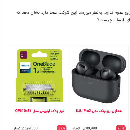
Op می‌گوید فعلاً برنامه‌ای برای عرضه سیستم Voice Engine برای عموم ندارد. به‌نظر می‌رسد این شرکت قصد دارد نشان دهد که
صدای انسان چیست؟
هدفون ریولینک مدل KJU Pro2
تیغ یدک فیلیپس مدل QP610/51
90%
1,799,990
تومان
39%
2,699,000
تومان