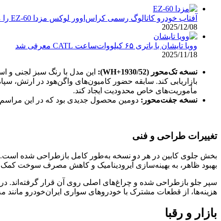
آفتاب خودرو کاتالوگ رسمی کراس‌اوور لوکس مزدا EZ-60 را منتشر کرد
2025/12/08
وویا تایشان با باتری ۶۵ کیلووات‌ساعت CATL معرفی شد
2025/11/18
نسخه تک‌محور (WH+1930/52):
این مدل با رنگ سبز لجنی و است
بازاریابی کند. سابقه حضور کامیون‌های واگن‌هود در ارتش، سپا
مأموریت‌های خاص محدودیت ایجاد کند.
نسخه جفت‌محور:
دومین محصول جدیدی بود که در این مراسم ح
تغییرات طراحی و فنی
بخش جلوی کابین در هر دو نسخه به‌طور کامل بازطراحی شده است. دم
بهبود ظاهر، به بهینه‌سازی آیرودینامیک و کاهش مصرف سوخت کمک م
سپر جلو بازطراحی شده و چراغ‌های اصلی روی آن قرار گرفته‌اند. در
هزینه‌ها، از قطعات مشترک با خودروهای سواری ایران‌خودرو مانند 
بازار و رقبا