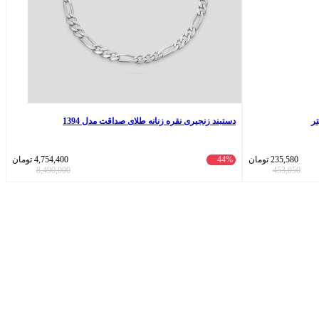
دستبند زنجیری نقره زنانه طلای صداقت مدل 1394
235,580
تومان
44%
4,754,400
تومان
8,490,000
453,050