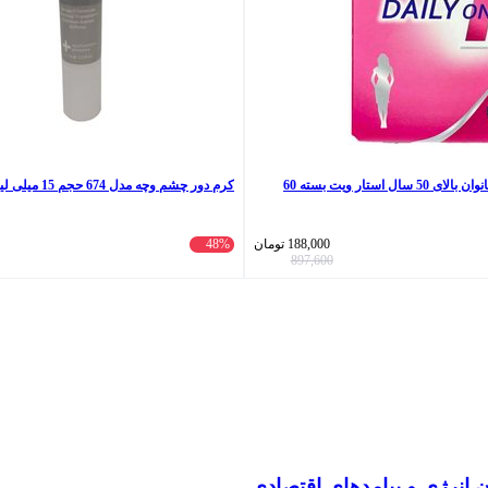
کپسول مولتی ویت بانوان بالای 50 سال استار ویت بسته 60
کرم دور چشم وچه مدل 674 حجم 15 میلی لیتر
188,000
تومان
48%
897,600
انرژی و پیامدهای اقتصادی