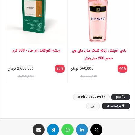
بادی اسپلش زنانه کلپک مدل مای وی
ریشه اشواگاندا ام جی - 300 گرم
حجم 250 میلی‌لیتر
44%
560,000
تومان
20%
2,680,000
تومان
3,350,000
1,000,000
منبع
androidauthority
برچسب ها
اپل
ایکس
لینکداین
واتس آپ
تلگرام
اشتراک گذاری با ایمیل