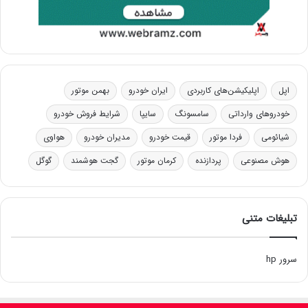
اپل
اپلیکیشن‌های کاربردی
ایران خودرو
بهمن موتور
خودروهای وارداتی
سامسونگ
سایپا
شرایط فروش خودرو
شیائومی
فردا موتور
قیمت خودرو
مدیران خودرو
هواوی
هوش مصنوعی
پردازنده
کرمان موتور
گجت هوشمند
گوگل
تبلیغات متنی
سرور hp