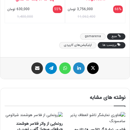
66%
3,756,000
تومان
55%
630,000
تومان
1,400,000
11,062,400
منبع
gsmarena
برچسب ها
اپلیکیشن‌های کاربردی
ایکس
لینکداین
واتس آپ
تلگرام
اشتراک گذاری با ایمیل
نوشته های مشابه
رونمایی از واتر فلاسر هوشمند
حرفه‌ای میجیا: گامی نوین در
فناوری نمایشگر تاشوی «تیتانیوم