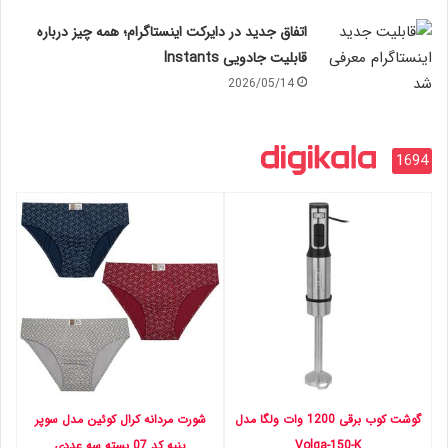
اتفاق جدید در دایرکت اینستاگرام؛ همه چیز درباره
قابلیت جادویی Instants
2026/05/14
1694
گوشت کوب برقی 1200 وات ولگا مدل
شورت مردانه کرال کوئین مدل سوپر
Volga-150-K
پنبه کد 07 بسته سه عددی