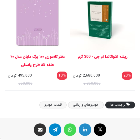
ریشه اشواگاندا ام جی - 300 گرم
دفتر کلاسوری ۱۰۰ برگ دایان مدل ۲۰
حلقه a5 طرح پاستلی
20%
2,680,000
تومان
10%
495,000
تومان
550,000
3,350,000
برچسب ها
خودروهای وارداتی
قیمت خودرو
ایکس
لینکداین
واتس آپ
تلگرام
اشتراک گذاری با ایمیل