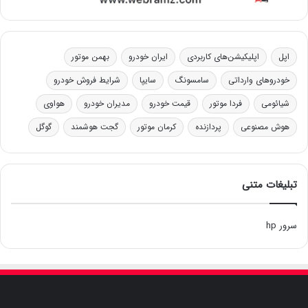
اپل
اپلیکیشن‌های کاربردی
ایران خودرو
بهمن موتور
خودروهای وارداتی
سامسونگ
سایپا
شرایط فروش خودرو
شیائومی
فردا موتور
قیمت خودرو
مدیران خودرو
هواوی
هوش مصنوعی
پردازنده
کرمان موتور
گجت هوشمند
گوگل
تبلیغات متنی
سرور hp