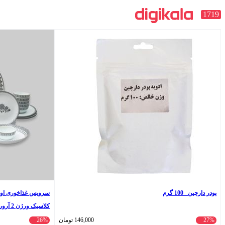
1719
پودر دارچین _100 گرم
کلاسیک ورژن 2 آرورا
27%
146,000
تومان
26%