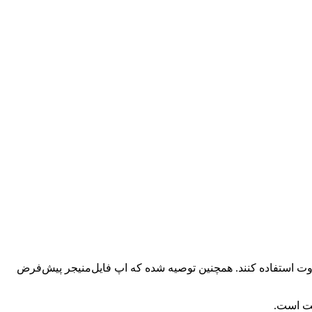
ز ابزارهای مخصوص مانند ADB (Android Debug Bridge) یا اپلیکیشن‌های حذف Bloatware بدون نیاز به روت استفاده کنند. همچنین توصیه شده که اپ فایل‌منیجر پیش‌فرض