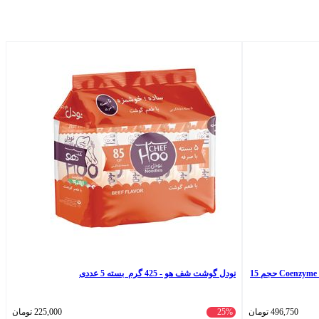
کرم دور چشم روز و شب آرت وینا مدل Coenzyme Q10 حجم 15
نودل گوشت شف هو - 425 گرم بسته 5 عددی
496,750
تومان
25%
225,000
تومان