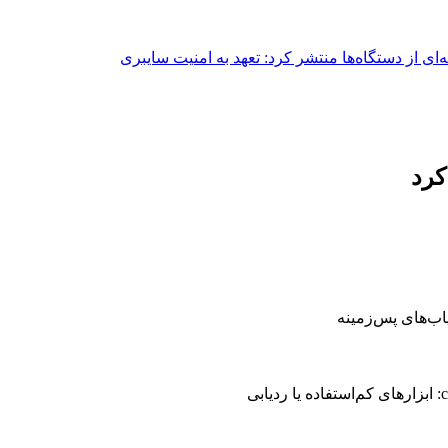
کرد
ی