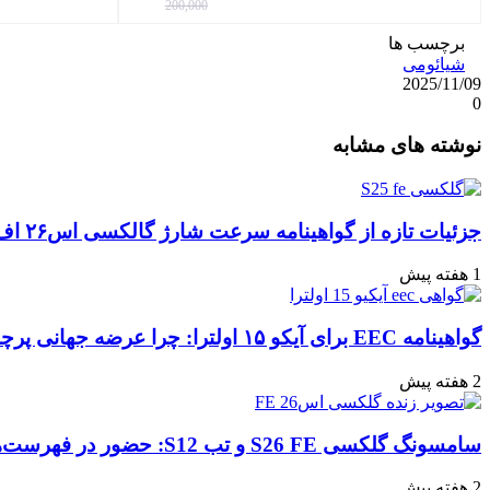
200,000
برچسب ها
شیائومی
2025/11/09
0
واتس
ایکس
تلگرام
اشتراک
لینکداین
نوشته های مشابه
آپ
گذاری
با
ایمیل
جزئیات تازه از گواهینامه سرعت شارژ گالکسی اس۲۶ اف‌ای: تحلیل‌ها و انتظارات
1 هفته پیش
گواهینامه EEC برای آیکو ۱۵ اولترا: چرا عرضه جهانی پرچمدار جدید قطعی به نظر می‌رسد؟
2 هفته پیش
سامسونگ گلکسی S26 FE و تب S12: حضور در فهرست‌های آنلاین گوگل و پیش‌بینی عرضه در پاییز ۱۴۰۵
2 هفته پیش