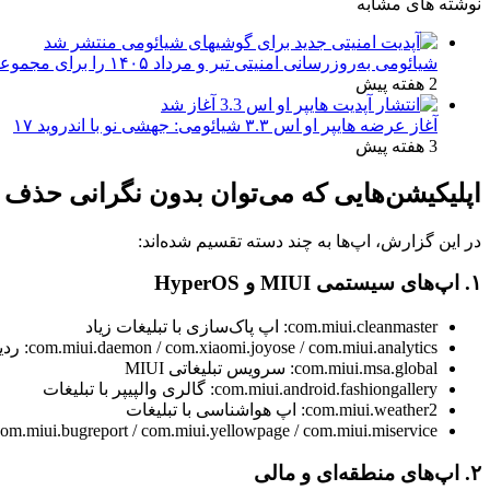
نوشته های مشابه
شیائومی به‌روزرسانی امنیتی تیر و مرداد ۱۴۰۵ را برای مجموعه‌ای از دستگاه‌ها منتشر کرد: تعهد به امنیت سایبری
2 هفته پیش
آغاز عرضه هایپر او اس ۳.۳ شیائومی: جهشی نو با اندروید ۱۷
3 هفته پیش
اپلیکیشن‌هایی که می‌توان بدون نگرانی حذف 
در این گزارش، اپ‌ها به چند دسته تقسیم شده‌اند:
۱. اپ‌های سیستمی MIUI و HyperOS
com.miui.cleanmaster: اپ پاک‌سازی با تبلیغات زیاد
com.miui.daemon / com.xiaomi.joyose / com.miui.analytics: ردیاب‌های پس‌زمینه
com.miui.msa.global: سرویس تبلیغاتی MIUI
com.miui.android.fashiongallery: گالری والپیپر با تبلیغات
com.miui.weather2: اپ هواشناسی با تبلیغات
com.miui.bugreport / com.miui.yellowpage / com.miui.miservice: ابزارهای کم‌استفاده یا ردیاب
۲. اپ‌های منطقه‌ای و مالی