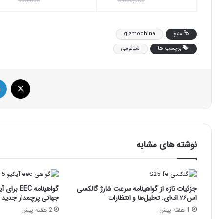
950,000
3,000,000
منبع
gizmochina
برچسب ها
شیائومی
ایک
نوشته های مشابه
جزئیات تازه از گواهینامه سرعت شارژ گالکسی
اس۲۶ اف‌ای: تحلیل‌ها و انتظارات
جهانی پرچمدار جدید 
1 هفته پیش
2 هفته پیش