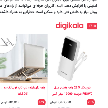
امنیتی را افزایش دهد
. البته،
کاربران حرفه‌ای می‌توانند از رام‌های س
روش نیاز به دانش فنی دارد و ممکن است خطراتی به همراه داشته 
1710
پاوربانک 22.5 وات ونشن مدل
پایه نگهدارنده لپ تاپ توپیاتک مدل
FHOW0 ظرفیت 10000 میلی آمپر
WLB001
ساعت
23%
2,300,000
تومان
47%
505,050
تومان