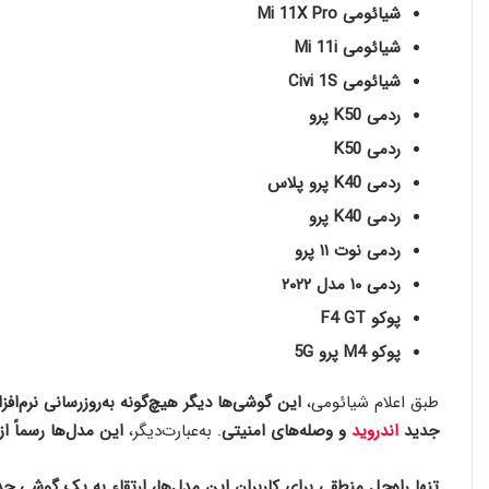
شیائومی Mi 11X Pro
شیائومی Mi 11i
شیائومی Civi 1S
ردمی K50 پرو
ردمی K50
ردمی K40 پرو پلاس
ردمی K40 پرو
ردمی نوت ۱۱ پرو
ردمی ۱۰ مدل ۲۰۲۲
پوکو F4 GT
پوکو M4 پرو 5G
طبق اعلام شیائومی،
این گوشی‌ها دیگر هیچ‌گونه به‌روزرسانی نرم‌اف
جدید
اندروید
و وصله‌های امنیتی
. به‌عبارت‌دیگر،
این مدل‌ها رسماً ا
تنها راه‌حل منطقی برای کاربران این مدل‌ها، ارتقاء به یک گوشی 