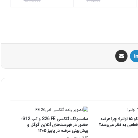
4,790,000
910,000
س
لینکداین
اشتراک گذاری با ایمیل
گواهینامه EEC برای آیکو ۱۵ اولترا: چرا عرضه
سامسونگ گلکسی S26 FE و تب S12:
قطعی به نظر می‌رسد؟
حضور در فهرست‌های آنلاین گوگل و
پیش‌بینی عرضه در پاییز ۱۴۰۵