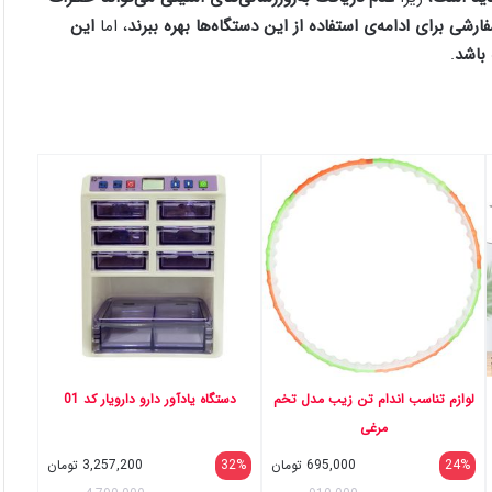
فارشی برای ادامه‌ی استفاده از این دستگاه‌ها بهره ببرند
، اما
این
باشد
.
لوازم تناسب اندام تن زیب مدل تخم
دستگاه یادآور دارو دارویار کد 01
مرغی
24%
695,000
تومان
32%
3,257,200
تومان