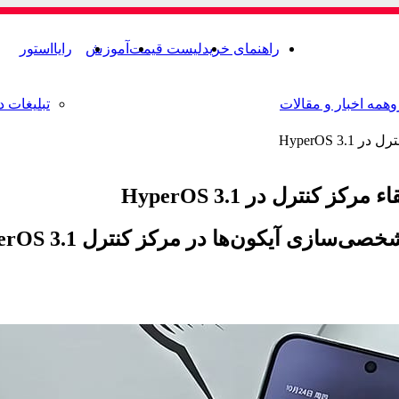
راهنمای خرید
لیست قیمت
آموزش
رایااستور
و
همه اخبار و مقالات
تبلیغات د
HyperOS 
نترل در HyperOS 3.1