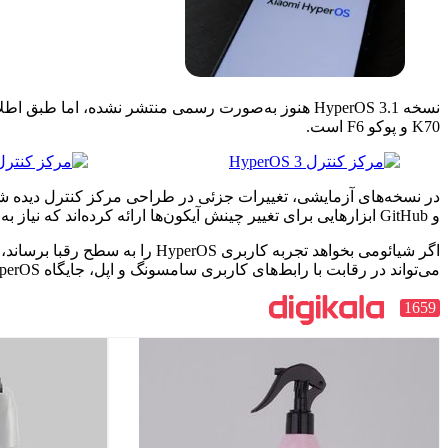
K70 و پوکو F6 است.
و GitHub ابزارهایی برای تغییر چینش آیکون‌ها ارائه کرده‌اند که نیاز به دسترسی روت دارند و برای کاربران عادی قابل استفاده نیستند.
می‌تواند در رقابت با رابط‌های کاربری سامسونگ و اپل، جایگاه HyperOS را ارتقا دهد.
1659