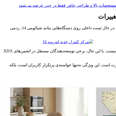
مشخصات بالا و طراحی خاص فقط در چین عرضه می‌شود
نسخه HyperOS 3.1 هنوز به‌صورت رسمی منتشر نشده، اما طبق اطلاعات فاش‌شده توسط منابعی مانند Xiaomiui و GSMChina، این نسخه در حال تست داخلی روی دستگاه‌هایی مانند شیائومی 14، ردمی
در نسخه‌های آزمایشی، تغییرات جزئی در طراحی مرکز کنترل دیده شده، اما هنوز خبری از قابلیت جابجایی یا شخصی‌سازی کامل میان‌برها نیست. با این حال، برخی توسعه‌دهندگان مستقل در انجمن‌های XDA
 کاربری HyperOS را به سطح رقبا برساند، اضافه‌کردن قابلیت شخصی‌سازی مرکز کنترل در نسخه ۳.۱ یک ضرورت است. این ویژگی نه‌تنها خواسته‌ی پرتکرار کاربران است، بلکه