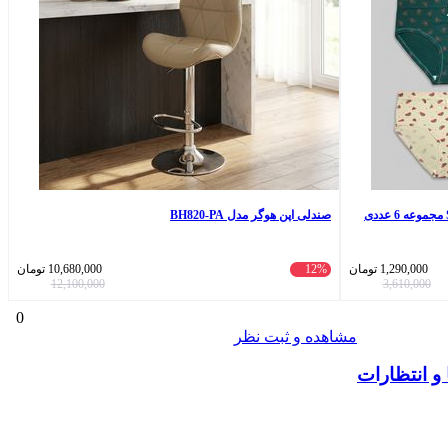
صندلی اپن هوگر مدل BH820-PA
1,290,000
تومان
12%
10,680,000
تومان
12,100,000
3,610,000
0
مشاهده و ثبت نظر