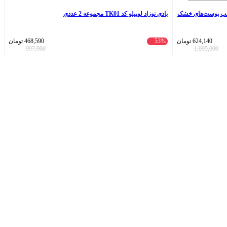
 صورت لافارر مدل 03 مناسب پوست‌های خشک
بادی نوزاد لوپیلو کد TK01 مجموعه 2 عددی
624,140
تومان
53%
468,590
تومان
997,000
1,095,000