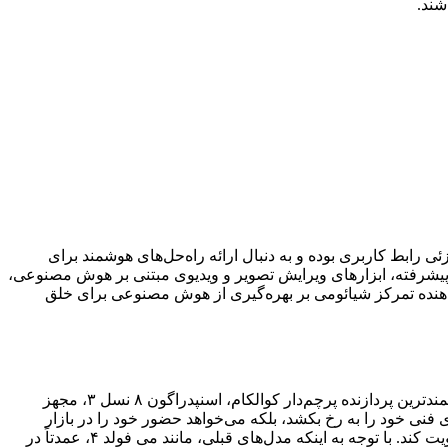
 از بهبودهای جزئی رابط کاربری بوده و به دنبال ارائه راه‌حل‌های هوشمند برای
 پیشرفته، ابزارهای ویرایش تصویر و ویدیوی مبتنی بر هوش مصنوعی،
ن‌دهنده تمرکز شیائومی بر بهره‌گیری از هوش مصنوعی برای خلق
انتظار می‌رود می فولد ۵ در اواخر سال ۱۴۰۳ شمسی (پایان سال ۲۰۲۴ میلادی) به بازار عرضه شود. این دستگاه احتمالاً به جدیدترین و قدرتمندترین پردازنده پرچم‌دار کوالکام، اسنپدراگون ۸ نسل ۳، مجهز
وظیفگی فراهم می‌آورد. شیائومی با می فولد ۵، نه تنها قصد دارد قابلیت‌های فنی خود را به رخ بکشد، بلکه می‌خواهد حضور خود را در بازار
جهانی تلفن‌های هوشمند تاشو، که در حال حاضر توسط شرکت‌هایی چون سامسونگ، هواوی، آنر و وان پلاس به شدت رقابتی شده است، تقویت کند. با توجه به اینکه مدل‌های قبلی، مانند می فولد ۴، عمدتاً در