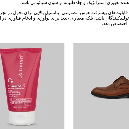
مجموع، می فولد ۵ با ترکیبی از سامانه عامل نوین هایپر او‌اس ۴ و قابلیت‌های پیشرفته هوش مصنوعی، پتانس
ولیدکنندگان باشد، بلکه معیاری جدید برای نوآوری و ادغام فناوری در ای
د اختصاص دهد.