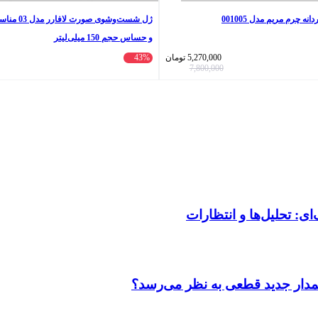
 چرم مریم مدل 001005
ژل شست‌وشوی
و حساس حجم 150 میلی‌لیتر
5,270,000
تومان
43%
7,800,000