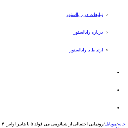
تبلیغات در رایااستور
درباره رایااستور
ارتباط با رایااستور
ورود
تغییر
پوسته
جستجو
خانه
/
موبایل
/
رونمایی احتمالی از شیائومی می فولد ۵ با هایپر او‌اس ۴ و قابلیت‌های نوین هوش مصنوعی
برای