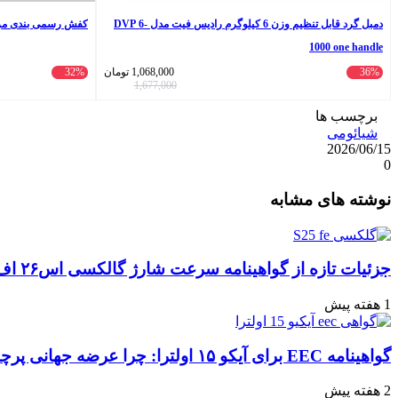
دمبل گرد قابل تنظیم وزن 6 کیلوگرم رادیس فیت مدل DVP 6-
کفش رسمی بندی مردانه
1000 one handle
36%
1,068,000
تومان
32%
1,677,000
برچسب ها
شیائومی
2026/06/15
0
واتس
ایکس
تلگرام
اشتراک
لینکداین
نوشته های مشابه
آپ
گذاری
با
ایمیل
جزئیات تازه از گواهینامه سرعت شارژ گالکسی اس۲۶ اف‌ای: تحلیل‌ها و انتظارات
1 هفته پیش
گواهینامه EEC برای آیکو ۱۵ اولترا: چرا عرضه جهانی پرچمدار جدید قطعی به نظر می‌رسد؟
2 هفته پیش