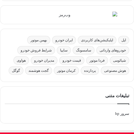
اپل
اپلیکیشن‌های کاربردی
ایران خودرو
بهمن موتور
خودروهای وارداتی
سامسونگ
سایپا
شرایط فروش خودرو
شیائومی
فردا موتور
قیمت خودرو
مدیران خودرو
هواوی
هوش مصنوعی
پردازنده
کرمان موتور
گجت هوشمند
گوگل
تبلیغات متنی
سرور hp