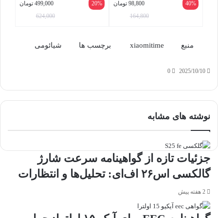
40%
98,800
تومان
20%
499,000
تومان
بدون تست حیوانی
624,000
164,800
منبع
xiaomitime
برچسب ها
شیائومی
0
2025/10/10
واتس
ایکس
تلگرام
اشتراک
لینکداین
آپ
گذاری
با
نوشته های مشابه
ایمیل
جزئیات تازه از گواهینامه سرعت شارژ
گالکسی اس۲۶ اف‌ای: تحلیل‌ها و انتظارات
2 هفته پیش