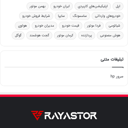
اپل
اپلیکیشن‌های کاربردی
ایران خودرو
بهمن موتور
خودروهای وارداتی
سامسونگ
سایپا
شرایط فروش خودرو
شیائومی
فردا موتور
قیمت خودرو
مدیران خودرو
هواوی
هوش مصنوعی
پردازنده
کرمان موتور
گجت هوشمند
گوگل
تبلیغات متنی
سرور hp