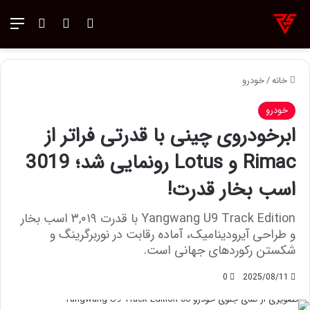
ورود
تغییر پوسته
منو
جستجو ب
خانه
/
خودرو
خودرو
ابرخودروی چینی با قدرتی فراتر از
Rimac و Lotus رونمایی شد؛ 3019
اسب بخار قدرت!
Yangwang U9 Track Edition با قدرت ۳,۰۱۹ اسب بخار
و طراحی آیرودینامیک، آماده رقابت در نوربرگرینگ و
شکستن رکوردهای جهانی است.
0
2025/08/11