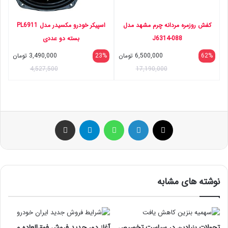
کفش روزمره مردانه چرم مشهد مدل
اسپیکر خودرو مکسیدر مدل PL6911
J6314-088
بسته دو عددی
62%
6,500,000
تومان
23%
3,490,000
تومان
4,527,500
17,190,000
ایکس
لینکداین
واتس آپ
تلگرام
اشتراک گذاری با ایمیل
نوشته های مشابه
تحولات بنیادین در سیاست تخصیص
آغاز دور جدید فروش فوق‌العاده و