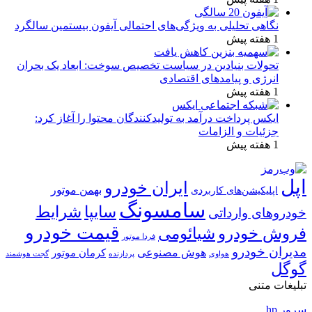
نگاهی تحلیلی به ویژگی‌های احتمالی آیفون بیستمین سالگرد
1 هفته پیش
تحولات بنیادین در سیاست تخصیص سوخت: ابعاد یک بحران
انرژی و پیامدهای اقتصادی
1 هفته پیش
ایکس پرداخت درآمد به تولیدکنندگان محتوا را آغاز کرد:
جزئیات و الزامات
1 هفته پیش
اپل
ایران خودرو
بهمن موتور
اپلیکیشن‌های کاربردی
سامسونگ
شرایط
سایپا
خودروهای وارداتی
قیمت خودرو
فروش خودرو
شیائومی
فردا موتور
مدیران خودرو
هوش مصنوعی
کرمان موتور
پردازنده
هواوی
گجت هوشمند
گوگل
تبلیغات متنی
سرور hp