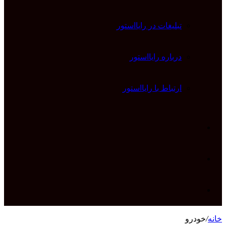
تبلیغات در رایااستور
درباره رایااستور
ارتباط با رایااستور
ورود
تغییر
پوسته
جستجو
خانه
/
خودرو
برای