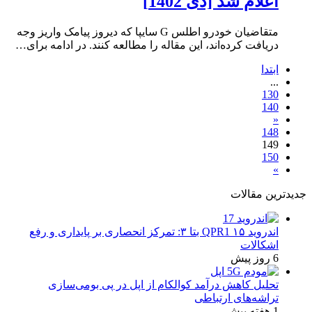
اعلام شد [دی 1402]
متقاضیان خودرو اطلس G سایپا که دیروز پیامک واریز وجه
دریافت کرده‌اند، این مقاله را مطالعه کنند. در ادامه برای…
ابتدا
...
130
140
«
148
149
150
»
جدیدترین مقالات
اندروید ۱۵ QPR1 بتا ۳: تمرکز انحصاری بر پایداری و رفع
اشکالات
6 روز پیش
تحلیل کاهش درآمد کوالکام از اپل در پی بومی‌سازی
تراشه‌های ارتباطی
1 هفته پیش