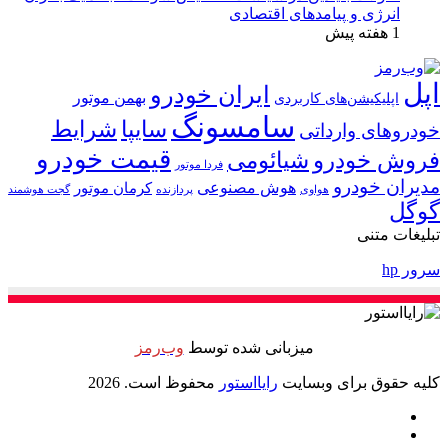
انرژی و پیامدهای اقتصادی
1 هفته پیش
اپل
ایران خودرو
بهمن موتور
اپلیکیشن‌های کاربردی
سامسونگ
شرایط
سایپا
خودروهای وارداتی
قیمت خودرو
فروش خودرو
شیائومی
فردا موتور
مدیران خودرو
هوش مصنوعی
کرمان موتور
پردازنده
هواوی
گجت هوشمند
گوگل
تبلیغات متنی
سرور hp
میزبانی شده توسط
وب‌رمز
کلیه حقوق برای وبسایت
رایااستور
محفوظ است. 2026
ایکس
خوراک