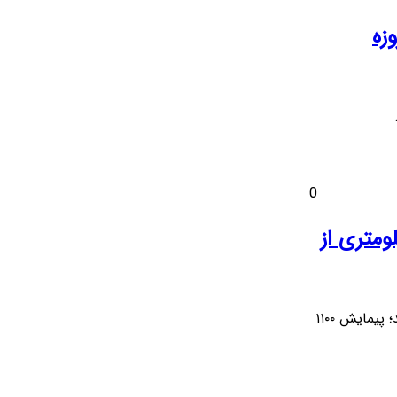
کت پرایم تیپ 2 با تحویل 30 روزه
د.
0
ا هیبرید با پیمایش ۱۱۰۰ کیلومتری از
فروش نبکا هیبرید (اسکای‌ول HT-i) از امروز ۱۵ مرداد آغاز شد؛ پیمایش ۱۱۰۰