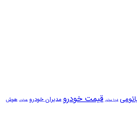
قیمت خودرو
ائومی
مدیران خودرو
هوش
فردا موتور
هواوی