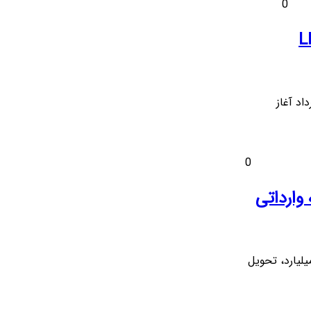
0
و LK2624
‌های بنز LK1924 و LK2624 از فردا ۱۵ مرداد آغاز
0
وارداتی
یتسوبیشی اکلیپس کراس ۲۰۲۵ آغاز شد؛ قیمت ۳.۸ میلیارد، تحویل