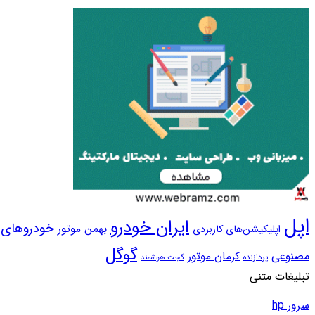
اپل
ایران خودرو
خودروهای و
بهمن موتور
اپلیکیشن‌های کاربردی
گوگل
مصنوعی
کرمان موتور
پردازنده
گجت هوشمند
تبلیغات متنی
سرور hp