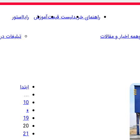
راهنمای خرید
لیست قیمت
آموزش
رایااستور
همه اخبار و مقالات
تبلیغات در 
ابتدا
...
10
«
19
20
21