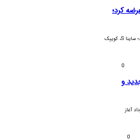
رضه کرد؛
پیش‌فروش سه محصول جدید سایپا از امروز ۱۶ مرداد آغاز شد؛ ساینا S، کوییک
0
با قیمت جدید و
ی هونگچی H5 مدل 2025 از امروز ۱۵ مرداد آغاز
0