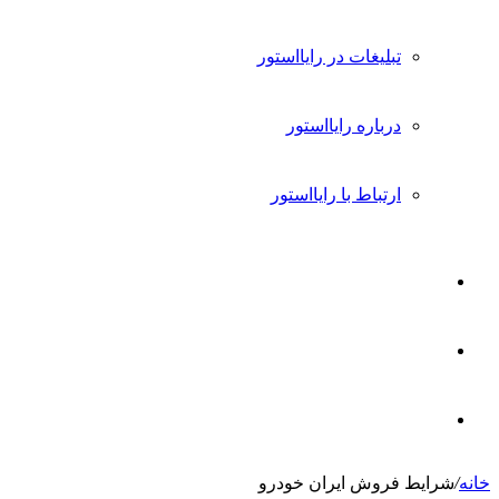
تبلیغات در رایااستور
درباره رایااستور
ارتباط با رایااستور
ورود
تغییر
پوسته
جستجو
خانه
/
شرایط فروش ایران خودرو
برای