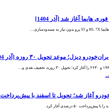
 هایما آغاز شد [آذر 1404]
دودسازی…
دیزل؛ موعد تحویل ۳۰ روزه [آذر 1404]
د؛ تحویل تا اسفند با پیش‌پرداخت ۵۰ درصدی [آبان 1404]
خت ۵۰ درصدی آغاز کرد.