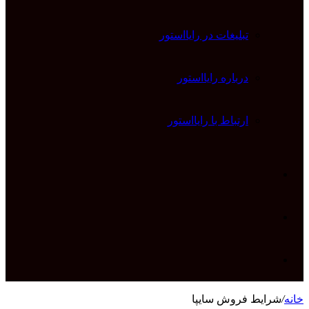
تبلیغات در رایااستور
درباره رایااستور
ارتباط با رایااستور
ورود
تغییر
پوسته
جستجو
خانه
/
شرایط فروش سایپا
برای