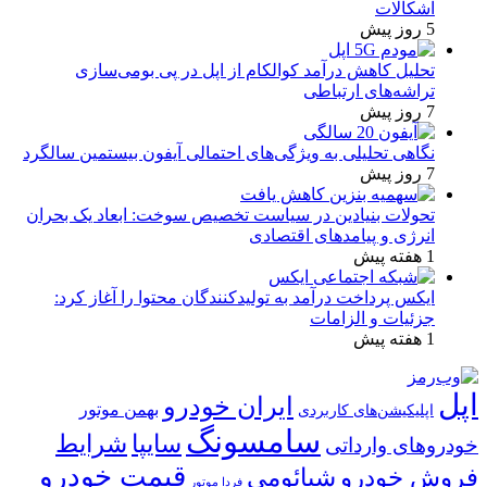
اشکالات
5 روز پیش
تحلیل کاهش درآمد کوالکام از اپل در پی بومی‌سازی
تراشه‌های ارتباطی
7 روز پیش
نگاهی تحلیلی به ویژگی‌های احتمالی آیفون بیستمین سالگرد
7 روز پیش
تحولات بنیادین در سیاست تخصیص سوخت: ابعاد یک بحران
انرژی و پیامدهای اقتصادی
1 هفته پیش
ایکس پرداخت درآمد به تولیدکنندگان محتوا را آغاز کرد:
جزئیات و الزامات
1 هفته پیش
اپل
ایران خودرو
بهمن موتور
اپلیکیشن‌های کاربردی
سامسونگ
شرایط
سایپا
خودروهای وارداتی
قیمت خودرو
فروش خودرو
شیائومی
فردا موتور