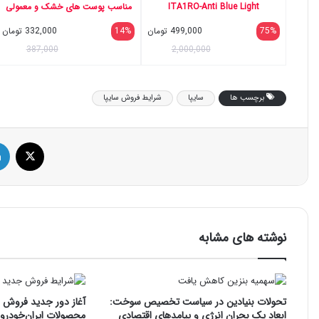
ITA1RO-Anti Blue Light
مناسب پوست های خشک و معمولی
حجم 50 میلی لیتر
75%
499,000
تومان
14%
332,000
تومان
387,000
2,000,000
برچسب ها
سایپا
شرایط فروش سایپا
ایک
نوشته های مشابه
تحولات بنیادین در سیاست تخصیص سوخت:
آغاز دور جدید فروش فو
ابعاد یک بحران انرژی و پیامدهای اقتصادی
محصولات ایران‌خودرو: 