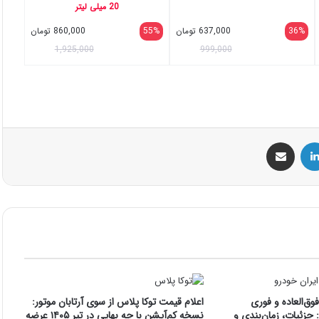
20 میلی لیتر
36%
637,000
تومان
55%
860,000
تومان
1,925,000
999,000
س
لینکداین
اشتراک گذاری با ایمیل
ق‌العاده و فوری
اعلام قیمت توکا پلاس از سوی آرتابان موتور:
جزئیات، زمان‌بندی و
نسخه کم‌آپشن با چه بهایی در تیر ۱۴۰۵ عرضه