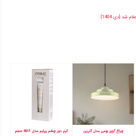
چراغ آویز بومی مدل آترین
کرم دور چشم پرایم مدل 4in1 حجم