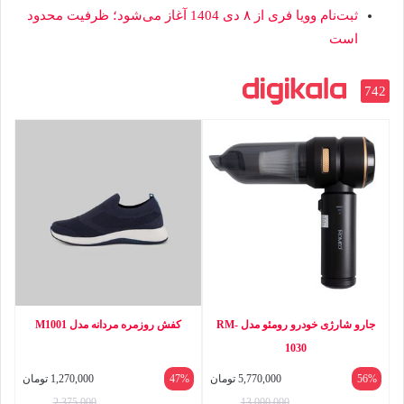
ثبت‌نام وویا فری از ۸ دی 1404 آغاز می‌شود؛ ظرفیت محدود
است
742
جارو شارژی خودرو رومئو مدل RM-
کفش روزمره مردانه مدل M1001
1030
56%
5,770,000
تومان
47%
1,270,000
تومان
2,375,000
13,000,000