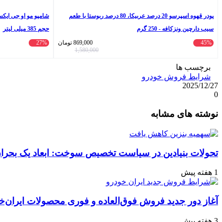
پودر قهوه اسپرسو 20 درصد عربيكا، 80 درصد ربوستا با طعم
سیب دارچین ونزکافه - 250 گرم
حجم 385 میلی لیتر
45%
869,000
تومان
27%
1,580,000
برچسب ها
شرایط فروش خودرو
2025/12/27
0
واتس
ایکس
تلگرام
اشتراک
لینکداین
نوشته های مشابه
آپ
گذاری
با
ایمیل
تحولات بنیادین در سیاست تخصیص سوخت: ابعاد یک بحران 
1 هفته پیش
آغاز دور جدید فروش فوق‌العاده و فوری محصولات ایران‌خ
3 هفته پیش