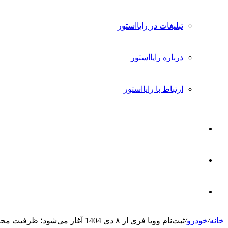
تبلیغات در رایااستور
درباره رایااستور
ارتباط با رایااستور
ورود
تغییر
پوسته
جستجو
خانه
/
خودرو
/
ثبت‌نام وویا فری از ۸ دی 1404 آغاز می‌شود؛ ظرفیت محدود است
برای