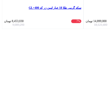
سکه گرمی طلا 18 عیار امین زر کد GL+400
14,899,000
تومان
7%
8,453,030
تومان
9,089,290
18,121,400