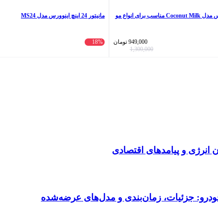
شامپو مو او جی ایکس مدل Coconut Milk مناسب برای انواع مو
مانیتور 24 اینچ اینوورس مدل MS24
949,000
تومان
18%
1,300,000
انرژی و پیامدهای اقتصادی
ودرو: جزئیات، زمان‌بندی و مدل‌های عرضه‌شده