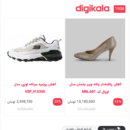
1908
کفش پاشنه‌دار زنانه چرم یلسان مدل
کفش روزمره مردانه لوزی مدل
اوپال کد 681-MNL
HSP_915395
65%
10,185,000
تومان
35%
2,598,700
تومان
3,998,000
29,100,000
برچسب ها
شرایط فروش خودرو