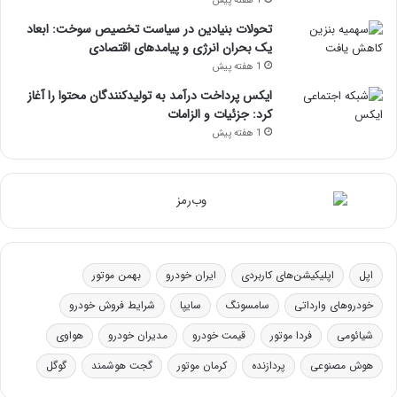
1 هفته پیش
تحولات بنیادین در سیاست تخصیص سوخت: ابعاد
یک بحران انرژی و پیامدهای اقتصادی
1 هفته پیش
ایکس پرداخت درآمد به تولیدکنندگان محتوا را آغاز
کرد: جزئیات و الزامات
1 هفته پیش
اپل
اپلیکیشن‌های کاربردی
ایران خودرو
بهمن موتور
خودروهای وارداتی
سامسونگ
سایپا
شرایط فروش خودرو
شیائومی
فردا موتور
قیمت خودرو
مدیران خودرو
هواوی
هوش مصنوعی
پردازنده
کرمان موتور
گجت هوشمند
گوگل