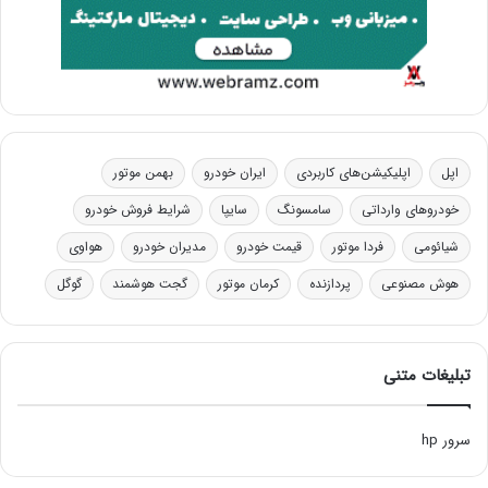
اپل
اپلیکیشن‌های کاربردی
ایران خودرو
بهمن موتور
خودروهای وارداتی
سامسونگ
سایپا
شرایط فروش خودرو
شیائومی
فردا موتور
قیمت خودرو
مدیران خودرو
هواوی
هوش مصنوعی
پردازنده
کرمان موتور
گجت هوشمند
گوگل
تبلیغات متنی
سرور hp