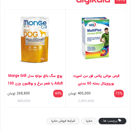
1310
قرص مولتی پلاس فور من اسپرت
پوچ سگ بالغ مونژه مدل Monge Grill
یوروویتال بسته 60 عددی
Adult با طعم مرغ و بوقلمون وزن 100
گرم
73%
405,000
تومان
44%
268,800
تومان
480,000
1,491,600
برچسب ها
سایپا
شرایط فروش سایپا